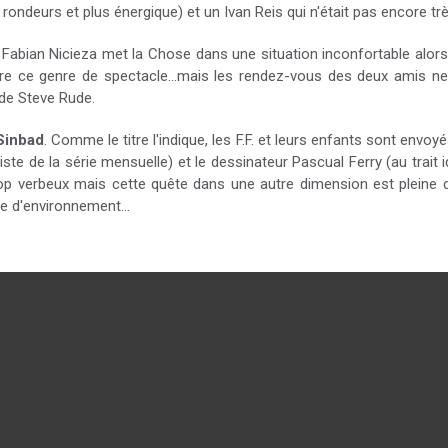
en rondeurs et plus énergique) et un Ivan Reis qui n'était pas encore 
Fabian Nicieza met la Chose dans une situation inconfortable alors q
re ce genre de spectacle...mais les rendez-vous des deux amis n
t de Steve Rude.
Sinbad
. Comme le titre l'indique, les F.F. et leurs enfants sont env
te de la série mensuelle) et le dessinateur Pascual Ferry (au trait i
rop verbeux mais cette quête dans une autre dimension est pleine 
re d'environnement...