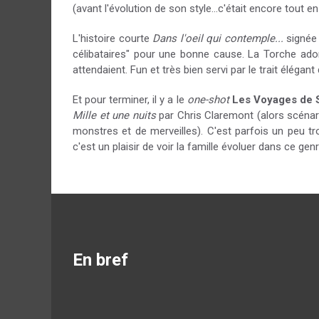
(avant l'évolution de son style...c'était encore tout 
L'histoire courte
Dans l'oeil qui contemple...
signée 
célibataires" pour une bonne cause. La Torche ado
attendaient. Fun et très bien servi par le trait élégan
Et pour terminer, il y a le
one-shot
Les Voyages de 
Mille et une nuits
par Chris Claremont (alors scénaris
monstres et de merveilles). C'est parfois un peu t
c'est un plaisir de voir la famille évoluer dans ce gen
En bref