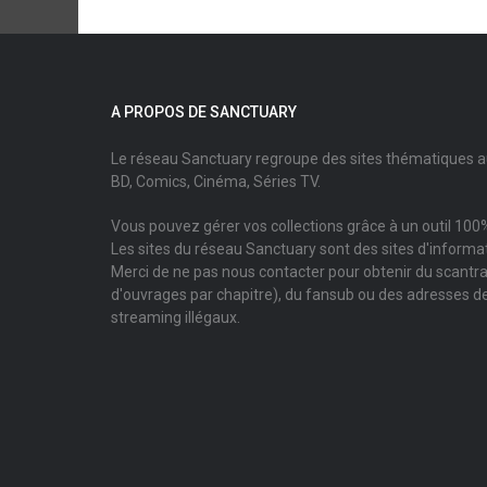
A PROPOS DE SANCTUARY
Le réseau Sanctuary regroupe des sites thématiques 
BD, Comics, Cinéma, Séries TV.
Vous pouvez gérer vos collections grâce à un outil 100%
Les sites du réseau Sanctuary sont des sites d'informati
Merci de ne pas nous contacter pour obtenir du scantr
d'ouvrages par chapitre), du fansub ou des adresses de
streaming illégaux.