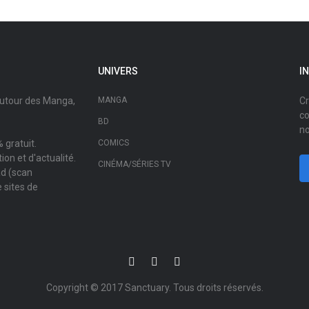
UNIVERS
I
autour des Manga,
MANGA
Cr
co
BD
no
 gratuit.
COMICS
on et d'actualité.
CINÉMA/SÉRIES TV
ad (scan
 sites de
Copyright © 2017
Sanctuary
. Tous droits réservés.