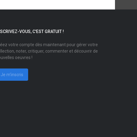
NSCRIVEZ-VOUS, C'EST GRATUIT !
éez votre compte dès maintenant pour gérer votre
llection, noter, critiquer, commenter et découvrir de
uvelles oeuvres !
Je m'inscris