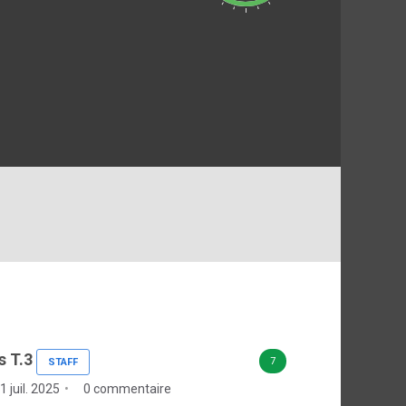
s T.3
7
STAFF
1 juil. 2025
0 commentaire