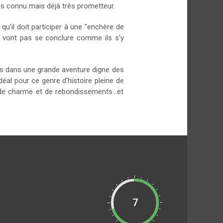
très connu mais déjà très prometteur.
u'il doit participer à une "enchère de
e vont pas se conclure comme ils s'y
oyés dans une grande aventure digne des
déal pour ce genre d'histoire pleine de
de charme et de rebondissements...et
7