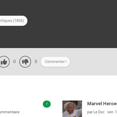
ritiques (1806)
0
0
Commenter !
Marvel Heroe
7
ommentaire
par Le Doc
ven. 1