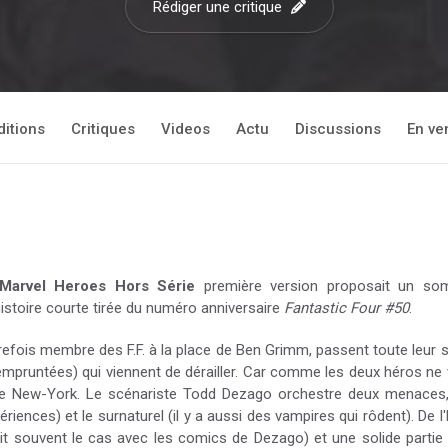
Rédiger une critique
ditions
Critiques
Videos
Actu
Discussions
En ve
Marvel Heroes Hors Série
première version proposait un so
istoire courte tirée du numéro anniversaire
Fantastic Four #50
.
utrefois membre des F.F. à la place de Ben Grimm, passent toute leur 
pruntées) qui viennent de dérailler. Car comme les deux héros ne vo
 New-York. Le scénariste Todd Dezago orchestre deux menaces, la
ences) et le surnaturel (il y a aussi des vampires qui rôdent). De 
 souvent le cas avec les comics de Dezago) et une solide partie 