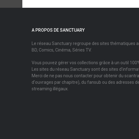
A PROPOS DE SANCTUARY
Le réseau Sanctuary regroupe des sites thématiques 
BD, Comics, Cinéma, Séries TV.
Vous pouvez gérer vos collections grâce à un outil 100%
Les sites du réseau Sanctuary sont des sites d'informati
Merci de ne pas nous contacter pour obtenir du scantr
d'ouvrages par chapitre), du fansub ou des adresses de
streaming illégaux.