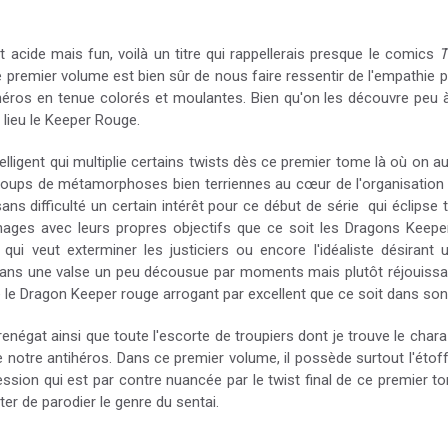
 acide mais fun, voilà un titre qui rappellerais presque le comics
T
 premier volume est bien sûr de nous faire ressentir de l'empathie po
r-héros en tenue colorés et moulantes. Bien qu'on les découvre peu
ieu le Keeper Rouge.
ligent qui multiplie certains twists dès ce premier tome là où on au
 à coups de métamorphoses bien terriennes au cœur de l'organisatio
ans difficulté un certain intérêt pour ce début de série qui éclipse
ages avec leurs propres objectifs que ce soit les Dragons Keepers 
e qui veut exterminer les justiciers ou encore l'idéaliste désirant
dans une valse un peu décousue par moments mais plutôt réjouiss
e Dragon Keeper rouge arrogant par excellent que ce soit dans son
renégat ainsi que toute l'escorte de troupiers dont je trouve le cha
e notre antihéros. Dans ce premier volume, il possède surtout l'éto
ession qui est par contre nuancée par le twist final de ce premier 
ter de parodier le genre du sentai.