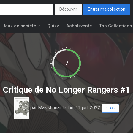
Découvrir
Entrer ma collection
Jeux de société
Quizz
Achat/vente
Top Collections
7
Critique de
No Longer Rangers #1
par
MassLunar
le lun. 11 juil. 2022
STAFF