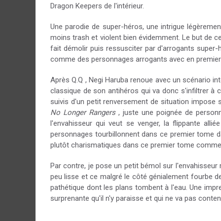
Dragon Keepers de l'intérieur.
Une parodie de super-héros, une intrigue légèrement
moins trash et violent bien évidemment. Le but de ce
fait démolir puis ressusciter par d'arrogants supe
comme des personnages arrogants avec en premier l
Après Q.Q , Negi Haruba renoue avec un scénario intel
classique de son antihéros qui va donc s'infiltrer
suivis d'un petit renversement de situation impose s
No Longer Rangers
, juste une poignée de personn
l'envahisseur qui veut se venger, la flippante allié
personnages tourbillonnent dans ce premier tome 
plutôt charismatiques dans ce premier tome comme l
Par contre, je pose un petit bémol sur l'envahisseur 
peu lisse et ce malgré le côté génialement fourbe d
pathétique dont les plans tombent à l'eau. Une impr
surprenante qu'il n'y paraisse et qui ne va pas conten