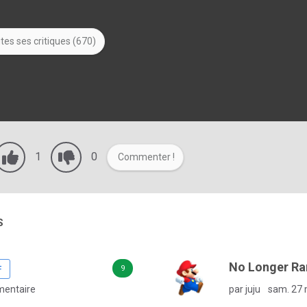
tes ses critiques (670)
1
0
Commenter !
S
No Longer Ra
9
F
entaire
par juju
sam. 27 