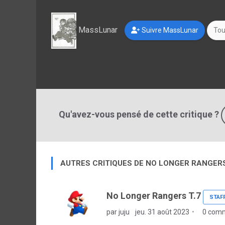
MassLunar
Suivre MassLunar
Tou
Qu'avez-vous pensé de cette critique ?
AUTRES CRITIQUES DE NO LONGER RANGER
No Longer Rangers T.7
STAF
par juju
jeu. 31 août 2023
0 comm