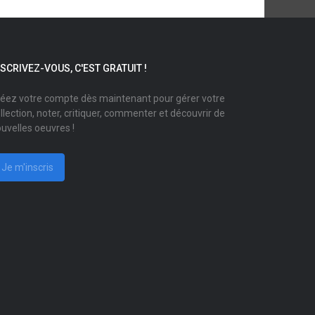
NSCRIVEZ-VOUS, C'EST GRATUIT !
éez votre compte dès maintenant pour gérer votre
llection, noter, critiquer, commenter et découvrir de
uvelles oeuvres !
Je m'inscris