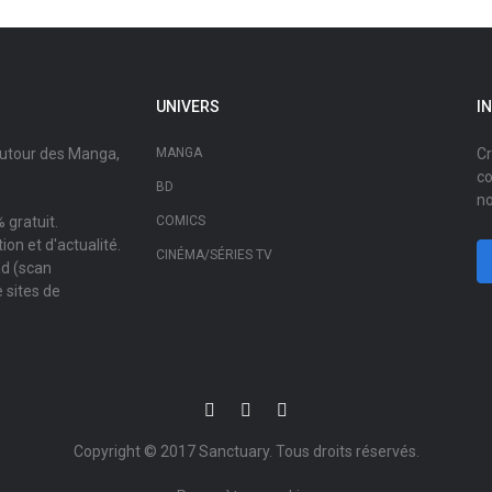
UNIVERS
I
autour des Manga,
MANGA
Cr
co
BD
no
 gratuit.
COMICS
on et d'actualité.
CINÉMA/SÉRIES TV
ad (scan
 sites de
Copyright © 2017
Sanctuary
. Tous droits réservés.