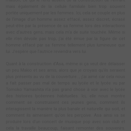
maison, ce qui le rend absent de la construction de l'enfant
mais également de la cellule familiale bien trop souvent
portée uniquement par les femmes. Ici, cela se couple en plus
de l'image d'un homme assez effacé, assez discret, écrasé
peut-être par la présence de sa femme lors des interactions
avec d'autres gens, mais cela m'a de suite touchée. Même si
elle n'en dévoile pas trop, j'ai été émue par la figure de cet
homme effacé par sa femme tellement plus lumineuse que
lui. J'espère que l'autrice reviendra vers lui.
Quant à la construction d'Asa, même si ça veut dire délaisser
un peu Makio et ses amis, alors que je croyais qu'ils seraient
plus présents au vu de la couverture..., j'ai aimé car cela nous
a fait passer pas mal de temps au lycée et le lycée vu par
Tomoko Yamashita n'a pas grand chose à voir avec le lycée
des histoires lycéennes habituelles. Ici, elle nous montre
comment se construisent ces jeunes gens, comment ils
interagissent la manière la plus banale et naturelle qui soit, et
comment ils aimeraient qu'on les perçoive. Asa ainsi va se
produire lors d'un concert de musique pop avec son club et
cela la travaille beaucoup, faisant remonter des souvenirs.