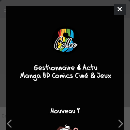
8
Critique de
Entre les lignes #7
par
Tampopo24
le dim. 9 avril 2023
STAFF
Rédiger une critique
Critique de
Entre les lignes #7