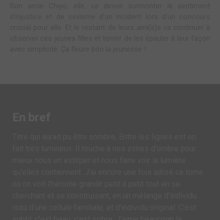
Son amie Chiyo, elle, va devoir surmonter le sentiment
d'injustice et de sexisme d'un incident lors d'un concours
crucial pour elle. Et le restant de leurs ami(e)s va continuer à
observer ces jeunes filles et tenter de les épauler à leur façon
avec simplicité. Ça fleure bon la jeunesse !
En bref
Titre qui aurait pu être sombre, Entre les lignes est en
fait très lumineux. Il touche à nos zones d'ombre pour
mieux nous en extirper et nous faire voir la lumière
qu'elles contiennent. J'ai encore une fois adoré ce tome
où on voit l'héroïne grandir petit à petit tout en se
cherchant et se construisant, en un mélange d'individu
issu d'une cellule familiale, et d'individu original. C'est
subtil, c'est beau, c'est sobre. J'aime beaucoup la