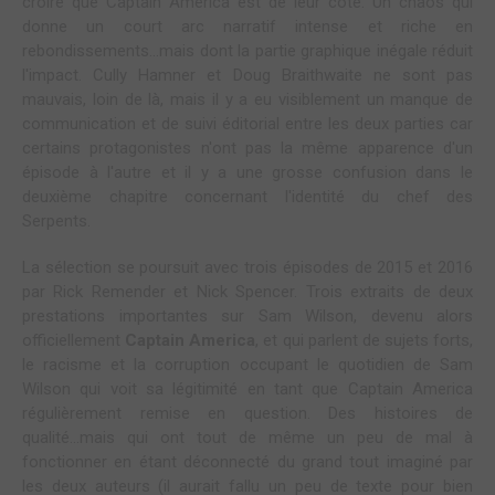
croire que Captain America est de leur côté. Un chaos qui
donne un court arc narratif intense et riche en
rebondissements...mais dont la partie graphique inégale réduit
l'impact. Cully Hamner et Doug Braithwaite ne sont pas
mauvais, loin de là, mais il y a eu visiblement un manque de
communication et de suivi éditorial entre les deux parties car
certains protagonistes n'ont pas la même apparence d'un
épisode à l'autre et il y a une grosse confusion dans le
deuxième chapitre concernant l'identité du chef des
Serpents.
La sélection se poursuit avec trois épisodes de 2015 et 2016
par Rick Remender et Nick Spencer. Trois extraits de deux
prestations importantes sur Sam Wilson, devenu alors
officiellement
Captain America
, et qui parlent de sujets forts,
le racisme et la corruption occupant le quotidien de Sam
Wilson qui voit sa légitimité en tant que Captain America
régulièrement remise en question. Des histoires de
qualité...mais qui ont tout de même un peu de mal à
fonctionner en étant déconnecté du grand tout imaginé par
les deux auteurs (il aurait fallu un peu de texte pour bien