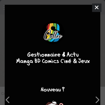
7
Critique de
Marvel Heroes #1
par
Le Doc
le sam. 11 janv. 2025
STAFF
Rédiger une critique
Critique de
Marvel Heroes #1