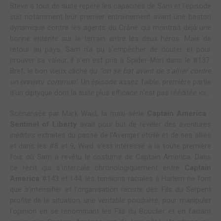
Steve a tout de suite repéré les capacités de Sam et l'épisode
suit notamment leur premier entraînement avant une baston
dynamique contre les agents du Crâne qui montrait déjà une
bonne entente sur le terrain entre les deux héros. Mais de
retour au pays, Sam n'a pu s'empêcher de douter et pour
prouver sa valeur, il s'en est pris à Spider-Man dans le #137.
Bref, le bon vieux cliché du
"on se bat avant de s'allier contre
un ennemi commun"
. Un épisode assez faible, première partie
d'un diptyque dont la suite plus efficace n'est pas rééditée ici...
Scénarisée par Mark Waid, la maxi-série
Captain America :
Sentinel of Liberty
avait pour but de révéler des aventures
inédites extraites du passé de l'Avenger étoilé et de ses alliés
et dans les #8 et 9, Waid s'est intéressé à la toute première
fois où Sam a revêtu le costume de Captain America. Dans
ce récit qui s'intercale chronologiquement entre
Captain
America
#143 et 144, les tensions raciales à Harlem ne font
que s'intensifier et l'organisation raciste des Fils du Serpent
profite de la situation, une véritable poudrière, pour manipuler
l'opinion en se renommant les Fils du Bouclier et en faisant