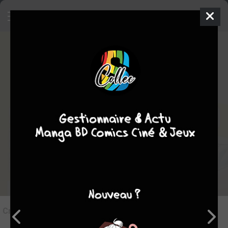
6
Critique de
En selle, Sakamichi !
#10
par
juju
le jeu. 20 nov. 2025
STAFF
Rédiger une critique
Critique de
En selle, Sakamichi ! #10