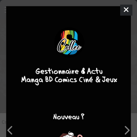
6
Critique de
Oni goroshi #7
par
Tampopo24
le mer. 3 juin 2026
STAFF
Rédiger une critique
Critique de
Oni goroshi #7