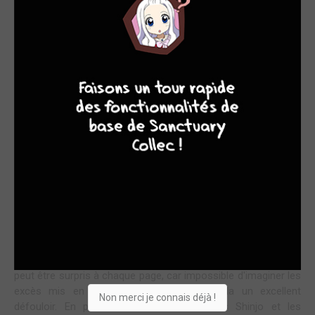
AFFRONTEMENTS EN TERRITOIRES HISTORIQUES
9
8
9
8
Je commence à prendre mon partie que c'est une série
qui part un peu dans tous les sens et que je ne suis pas
obligée de tout comprendre et ça va mieux. Il me fallait
bien ça pour ce tome encore plus fou que les autres !
Il porte d'ailleurs en couverture un démon en pleur, avec des
larmes de sang, il représente bien le contenu de l'histoire à ce
stade. Nos démons ont complètement vrillé et ça part en
grosse bataille, façon reconstitution historique, mais
totalement barrée, sanglante, folle et excessive. C'est un vrai
bain de sang !
Si on aime l'hémoglobine, les corps tranchés, qui explosent,
les personnages fous et imprévisibles, c'est un régal, car on
peut être surpris à chaque page, car impossible d'imaginer les
excès mis en scène. Ce titre est en cela un excellent
Non merci je connais déjà !
défouloir. En plus l'affrontement entre les Shinjo et les