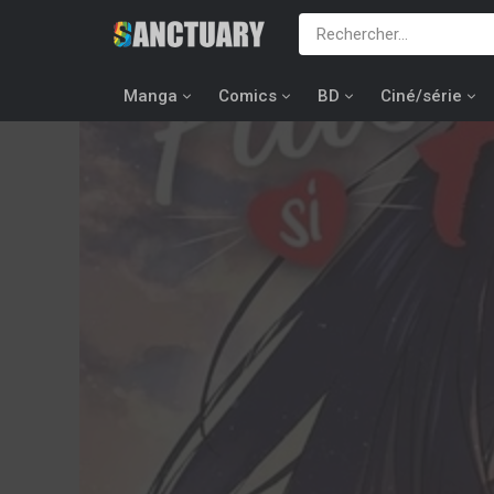
Manga
Comics
BD
Ciné/série