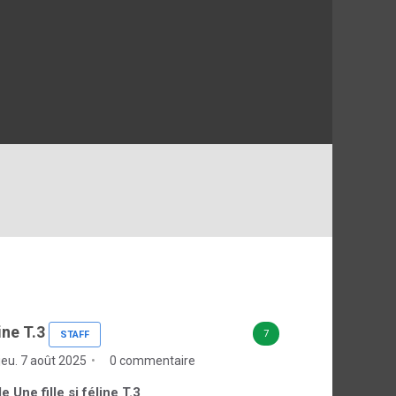
line T.3
7
STAFF
jeu. 7 août 2025
0 commentaire
de Une fille si féline T.3