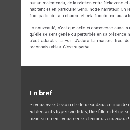
sur un malentendu, de la relation entre Nekozane et 
habitent et en particulier Seno, notre narrateur. On
font partie de son charme et cela fonctionne aussi
La nouveauté, c'est que celle-ci commence aussi à r
qu'elle se sent gênée ou perturbée en sa présence ma
c'est adorable à voir. J'adore la manière très do
reconnaissables. C'est superbe.
En bref
Si vous avez besoin de douceur dans ce monde de 
adolescents hyper candides, Une fille si féline se
mais sûrement, vous serez charmés vous aussi !