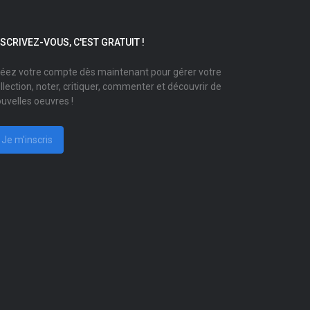
NSCRIVEZ-VOUS, C'EST GRATUIT !
éez votre compte dès maintenant pour gérer votre
llection, noter, critiquer, commenter et découvrir de
uvelles oeuvres !
Je m'inscris