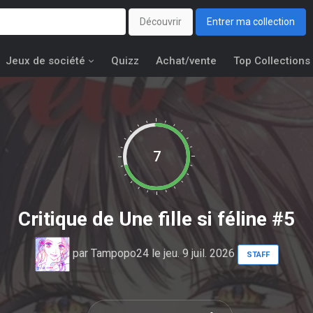
Découvrir
Entrer ma collection
Jeux de société
Quizz
Achat/vente
Top Collections
7
Critique de
Une fille si féline #5
par
Tampopo24
le jeu. 9 juil. 2026
STAFF