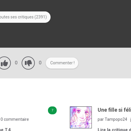
outes ses critiques (2391)
0
0
Commenter !
Une fille si fé
7
0 commentaire
par Tampopo24
ne T.4
Lire la critique 