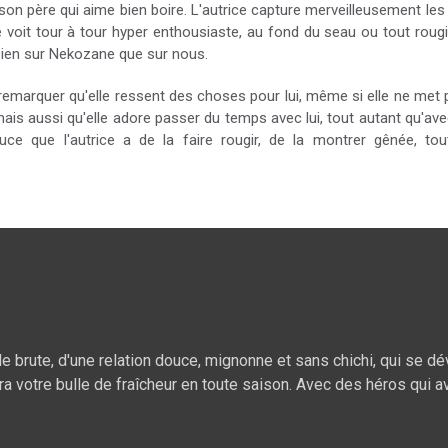
son père qui aime bien boire. L'autrice capture merveilleusement les
 le voit tour à tour hyper enthousiaste, au fond du seau ou tout ro
 bien sur Nekozane que sur nous.
emarquer qu'elle ressent des choses pour lui, même si elle ne met 
is aussi qu'elle adore passer du temps avec lui, tout autant qu'avec
uce que l'autrice a de la faire rougir, de la montrer gênée, tou
brute, d'une relation douce, mignonne et sans chichi, qui se d
ra votre bulle de fraîcheur en toute saison. Avec des héros qui a