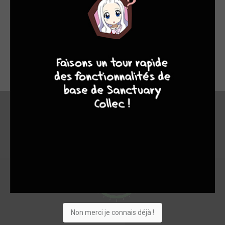
Je pense que se manga vaut le coup d’être regarder de bonne
image ainsi qu’un bon scénario de l’action avec une ou deux
9
7
6
6
touche d’humour ce manga vaut la pêne d’être vu !!
perryrodhan - 15 ans - RoRonoazoRo_8@hotmail.fr
En bref
8
Non merci je connais déjà !