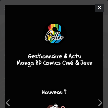
Chrno Crusade
Série TV animée
2003
24 épisodes
fantastique
aventure
action
En 1928, la ville de New York est témoin d’une vague de
phénomènes paranormaux et démoniaques de plus en plus
importants. Le monastère de Magdalena forme une armée
d’exorcistes constituée de sœurs et de prêtres très spéciaux afin
de mettre un terme à cette déferlante maléfique. Rosette
Christopher, l’une de ces jeunes combattantes, fait un pacte avec
un démon autrefois sanguinaire, Chrno, dont elle espère l’aide en
vue de retrouver son frère Joshua, enlevé par Aion, le plus puissant
des démons. Celui-ci est animé de bien funestes desseins…