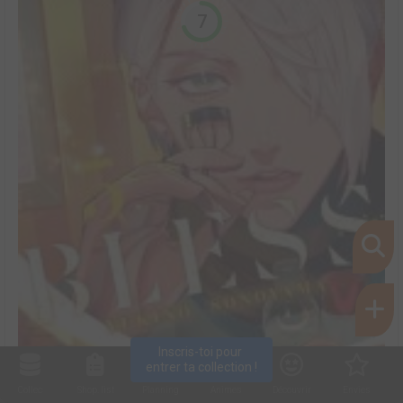
7
Inscris-toi pour 
entrer ta collection !
Collec
Shop. list
Planning
Animes
Découvrir
Envies