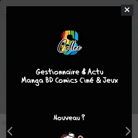
6
Critique de
Prince du Tennis #41
par
Sherryn
le dim. 22 sept. 2013
STAFF
Rédiger une critique
Critique de
Prince du Tennis #41