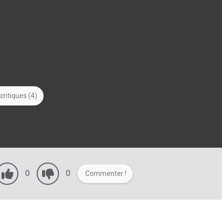
critiques (4)
0
0
Commenter !