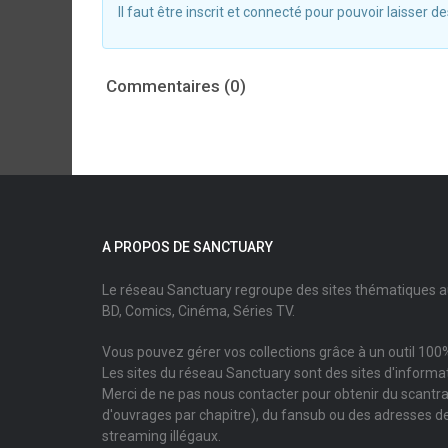
Il faut être inscrit et connecté pour pouvoir laisser
Commentaires (0)
A PROPOS DE SANCTUARY
Le réseau Sanctuary regroupe des sites thématiques 
BD, Comics, Cinéma, Séries TV.
Vous pouvez gérer vos collections grâce à un outil 100%
Les sites du réseau Sanctuary sont des sites d'informati
Merci de ne pas nous contacter pour obtenir du scantr
d'ouvrages par chapitre), du fansub ou des adresses de
streaming illégaux.