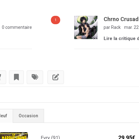
Chrno Crusad
1
0 commentaire
par Rack
mar. 22
e
Lire la critiqu
euf
Occasion
29,95€
Evry (91)