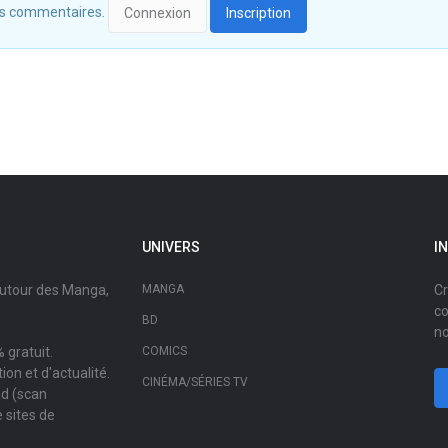
 des commentaires.
Connexion
Inscription
UNIVERS
I
autour des Manga,
MANGA
Cr
co
BD
no
 gratuit.
COMICS
on et d'actualité.
CINÉMA/SÉRIES TV
ad (scan
 sites de