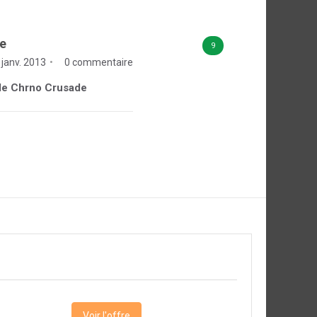
e
9
 janv. 2013
0 commentaire
e de Chrno Crusade
Voir l'offre