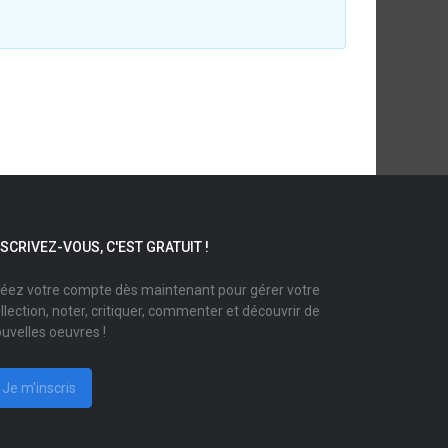
NSCRIVEZ-VOUS, C'EST GRATUIT !
éez votre compte dès maintenant pour gérer votre
llection, noter, critiquer, commenter et découvrir de
uvelles oeuvres !
Je m'inscris