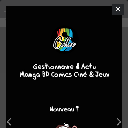
Accueil
Découvrir
Editeurs
Akiko
Akiko
0
★
★
★
★
★
★
★
★
★
★
16
oeuvres :
0
à paraître
8
terminées
0
en
cours
8
stoppées
Note
0