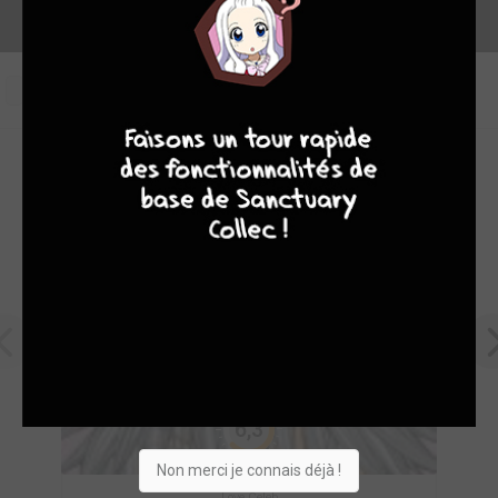
0
8
7
9
8
OEUVRES PHARES DE AKIKO
6,3
Non merci je connais déjà !
Love Celeb