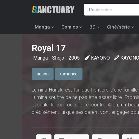
Manga
Comics
BD
Ciné/série
Royal 17
Manga
Shojo
2005
KAYONO
KAYON
action
romance
Lumina Hanaki est l'unique héritière d'une famille
Lumina souffre de ne pas être assez libre. Promis
bascule le jour où elle rencontre Allen, un beau
précisément lui que ses parent vont engager pour 
ou bien celle que ses parents lui ont tracée ?