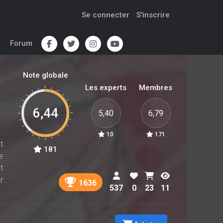
Se connecter
S'inscrire
Forum
Note globale
Les experts
Membres
6,44
5,40
6,79
10
171
t
181
e
t
r
1636
537
0
23
11