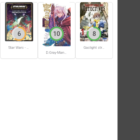
6
10
8
Star Wars - La Haute République - Un équilibre fragile
Gaslight stray dog detectives #1
D.Gray-Man #29