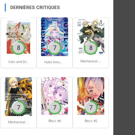
DERNIÈRES CRITIQUES
8
7
8
Mechanical Buddy Universe #1
Cats and Dragon #3
Hotel Inhumans #1
7
7
7
Bless #6
Bless #5
Mechanical Buddy Universe #0