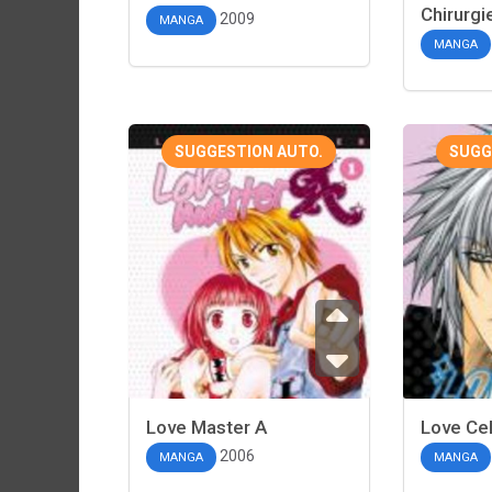
Chirurgi
2009
MANGA
MANGA
SUGGESTION AUTO.
SUGG
Love Master A
Love Ce
2006
MANGA
MANGA