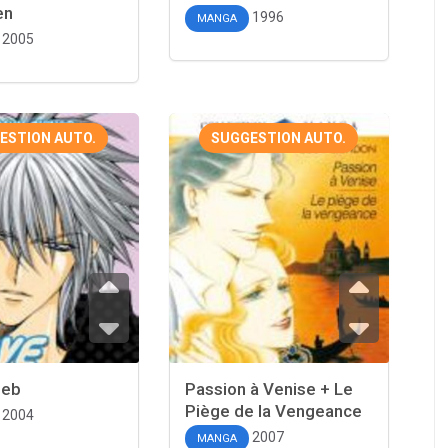
en
1996
MANGA
2005
ESTION AUTO.
SUGGESTION AUTO.
leb
Passion à Venise + Le
Piège de la Vengeance
2004
2007
MANGA