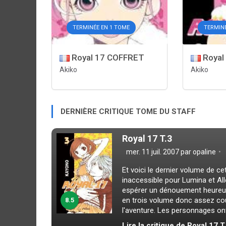
TERMINÉE EN 1 TOME
TERMIN
Royal 17 COFFRET
Royal
Akiko
Akiko
DERNIÈRE CRITIQUE TOME DU STAFF
Royal 17 T.3
mer. 11 juil. 2007 par
opaline
Et voici le dernier volume de ce
inaccessible pour Lumina et Al
espérer un dénouement heureux!
en trois volume donc assez cour
8.5
l'aventure. Les personnages ont 
Lire la critique de Royal 17 T