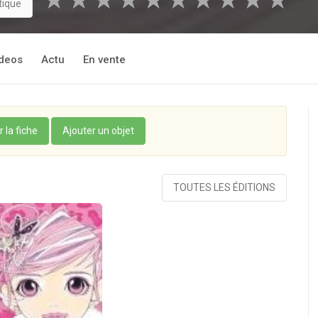
★
★
★
★
★
★
★
★
★
★
tique
deos
Actu
En vente
r la fiche
Ajouter un objet
TOUTES LES ÉDITIONS