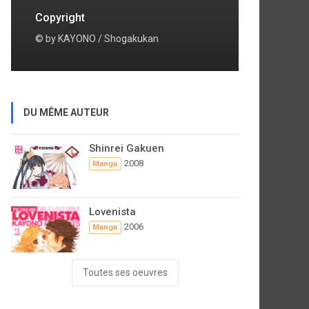
Copyright
© by KAYONO / Shogakukan
DU MÊME AUTEUR
Shinrei Gakuen
2008
Manga
Lovenista
2006
Manga
Toutes ses oeuvres