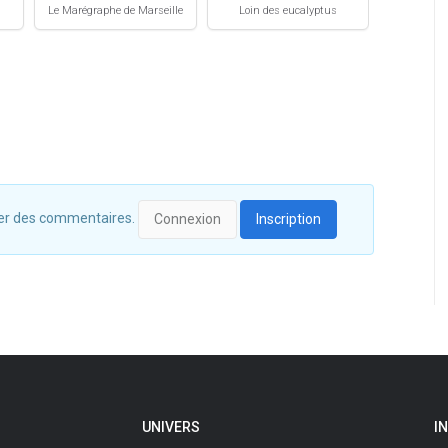
Le Marégraphe de Marseille
Loin des eucalyptus
Chère
isser des commentaires.
Connexion
Inscription
UNIVERS
I