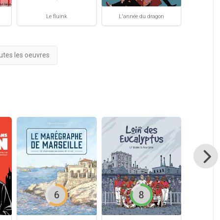
Le fluink
L'année du dragon
A
outes les oeuvres
6
8