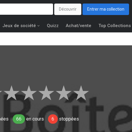
Découvrir
Entrer ma collection
Jeux de société
Quizz
Achat/vente
Top Collections
★
★
★
★
★
★
nées
66
en cours
6
stoppées