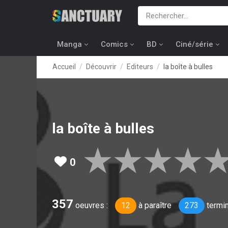
Manga
Comics
BD
Ciné/série
Accueil
Découvrir
Editeurs
la boîte à bulles
la boîte à bulles
★
★
★
★
0
357
oeuvres :
12
à paraître
273
termi