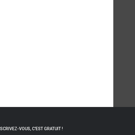
s marâtres
L'homme du dernier kilomètre
Blue Tattoo
NSCRIVEZ-VOUS, C'EST GRATUIT !