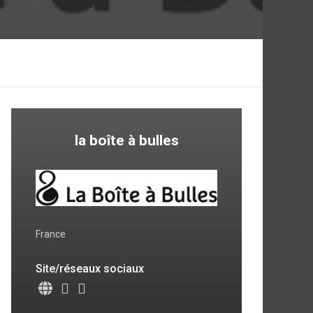
la boîte à bulles
France
Site/réseaux sociaux
8,3
7
6,8