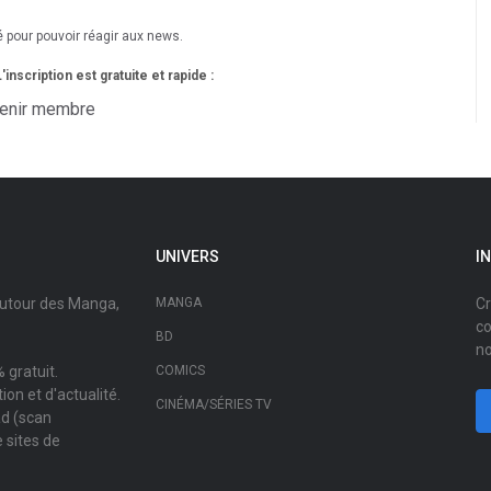
é pour pouvoir réagir aux news.
nscription est gratuite et rapide :
enir membre
UNIVERS
I
autour des Manga,
MANGA
Cr
co
BD
no
 gratuit.
COMICS
on et d'actualité.
CINÉMA/SÉRIES TV
ad (scan
 sites de