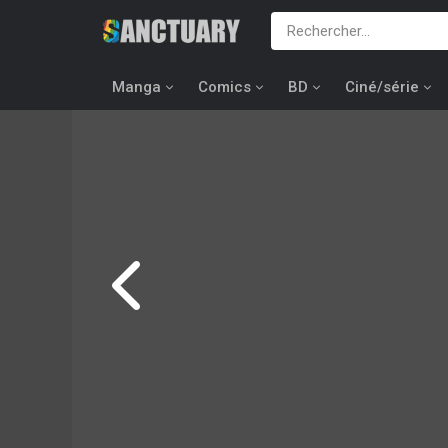
Manga
Comics
BD
Ciné/série