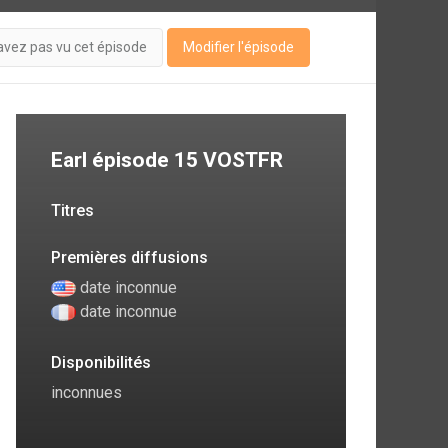
avez pas vu cet épisode
Modifier l'épisode
Earl épisode 15 VOSTFR
Titres
Premières diffusions
date inconnue
date inconnue
Disponibilités
inconnues