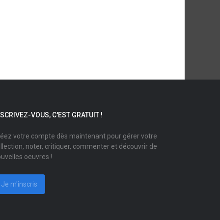
NSCRIVEZ-VOUS, C'EST GRATUIT !
éez votre compte dès maintenant pour gérer votre
llection, noter, critiquer, commenter et découvrir de
uvelles oeuvres !
Je m'inscris