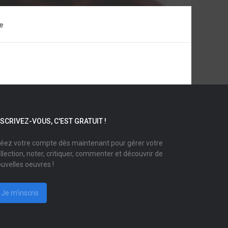
e
NSCRIVEZ-VOUS, C'EST GRATUIT !
éez votre compte dès maintenant pour gérer votre
llection, noter, critiquer, commenter et découvrir de
uvelles oeuvres !
Je m'inscris