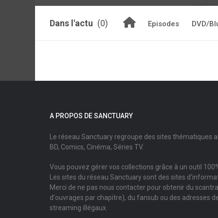
Dans l'actu
(0)
Episodes
DVD/Bl
A PROPOS DE SANCTUARY
Le réseau Sanctuary regroupe des sites thématiques 
BD, Comics, Cinéma, Séries TV.
Vous pouvez gérer vos collections grâce à un outil 100%
Les sites du réseau Sanctuary sont des sites d'informati
Merci de ne pas nous contacter pour obtenir du scantr
d'ouvrages par chapitre), du fansub ou des adresses de
streaming illégaux.