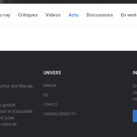
u-ray
Critiques
Videos
Actu
Discussions
En vent
UNIVERS
I
autour des Manga,
MANGA
Cr
co
BD
no
 gratuit.
COMICS
on et d'actualité.
CINÉMA/SÉRIES TV
ad (scan
 sites de