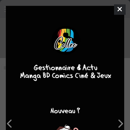
Chrno Crusade épisode 1 VOSTFR
Vous n'avez pas vu cet épisode
Modifier l'épisode
RÉSUMÉ