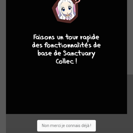
9
8
9
8
Non merci je connais déjà !