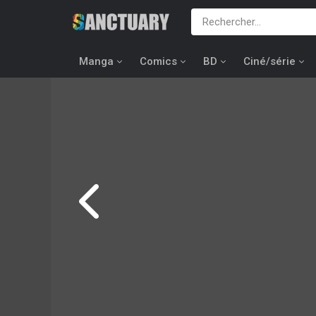
Manga
Comics
BD
Ciné/série