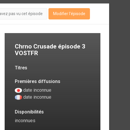
avez pas vu cet épisode
Modifier l'épisode
Chrno Crusade épisode 3
VOSTFR
Titres
Premières diffusions
date inconnue
date inconnue
Disponibilités
inconnues