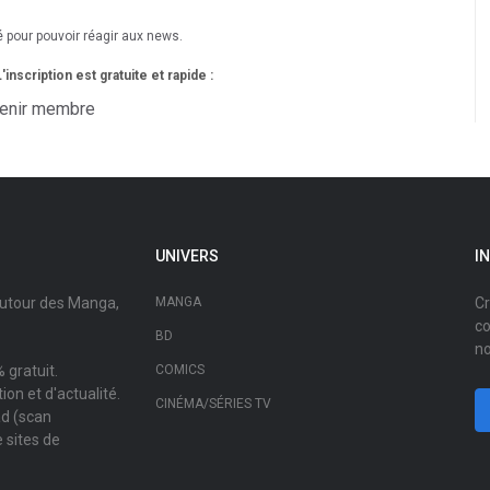
é pour pouvoir réagir aux news.
nscription est gratuite et rapide :
enir membre
UNIVERS
I
autour des Manga,
MANGA
Cr
co
BD
no
 gratuit.
COMICS
on et d'actualité.
CINÉMA/SÉRIES TV
ad (scan
 sites de