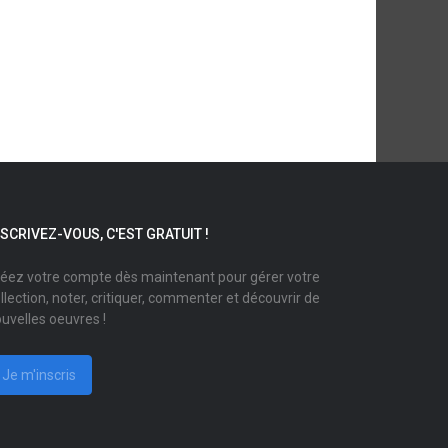
NSCRIVEZ-VOUS, C'EST GRATUIT !
éez votre compte dès maintenant pour gérer votre
llection, noter, critiquer, commenter et découvrir de
uvelles oeuvres !
Je m'inscris