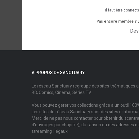
Il faut être connect
Pas encore membre ? L'i
Dev
A PROPOS DE SANCTUARY
Le réseau Sanctuary regroupe des sites thématiques 
BD, Comics, Cinéma, Séries TV.
Vous pouvez gérer vos collections grâce à un outil 100%
Les sites du réseau Sanctuary sont des sites d'informati
Merci de ne pas nous contacter pour obtenir du scantr
d'ouvrages par chapitre), du fansub ou des adresses de
streaming illégaux.