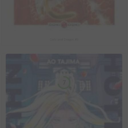
Cats and Dragon #3
7