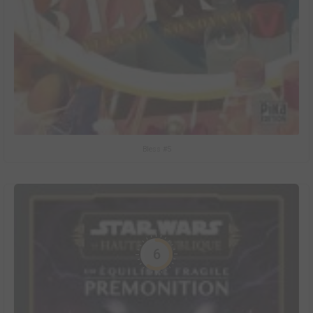
Bless #5
6