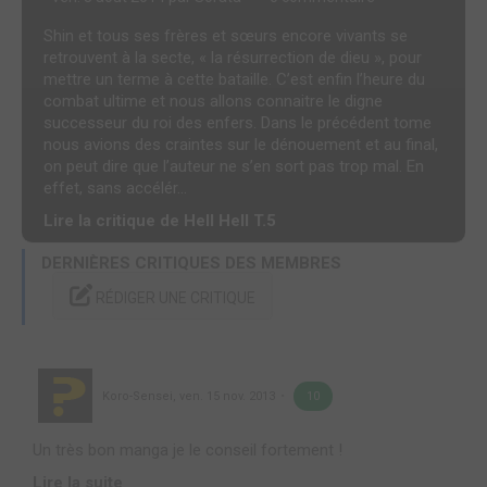
Shin et tous ses frères et sœurs encore vivants se
retrouvent à la secte, « la résurrection de dieu », pour
mettre un terme à cette bataille. C’est enfin l’heure du
combat ultime et nous allons connaitre le digne
successeur du roi des enfers. Dans le précédent tome
nous avions des craintes sur le dénouement et au final,
on peut dire que l’auteur ne s’en sort pas trop mal. En
effet, sans accélér...
Lire la critique de Hell Hell T.5
DERNIÈRES CRITIQUES DES MEMBRES
RÉDIGER UNE CRITIQUE
Koro-Sensei
,
ven. 15 nov. 2013
10
Un très bon manga je le conseil fortement !
Lire la suite