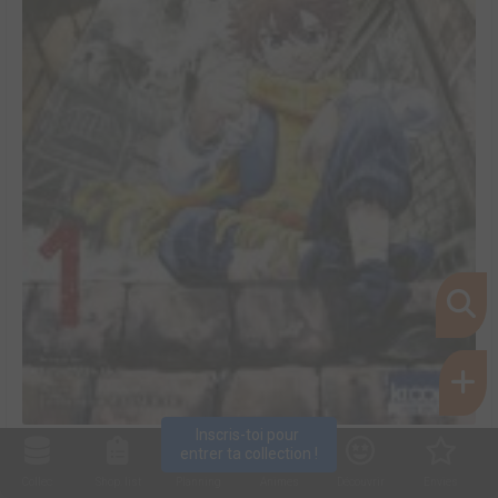
Inscris-toi pour 
Gaslight stray dog detectives #1
entrer ta collection !
Collec
Shop. list
Planning
Animes
Découvrir
Envies