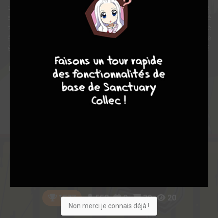
progressivement à ce père de substitution et à son nouvel
environnement, mais ce court moment de répit ne dure pas : traqué
sans relâche par ses frères et sœurs, il sait qu’il devra se résoudre
à les affronter au péril de sa vie… Pourra-t-il surmonter cette
9
8
9
8
épreuve sans perdre l’humanité toute neuve qu’il sent croître en lui ?
Ils sont 72 fils et filles de Satan, il ne pourra en rester qu’un !
Note globale
Les experts
Membres
6,56
5,20
7,01
5
71
76
558
0
39
20
1577
Non merci je connais déjà !