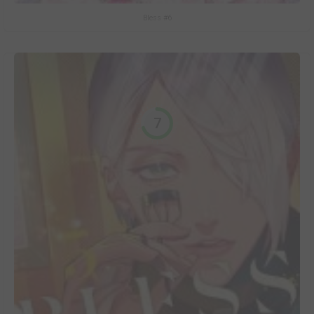
Bless #6
7