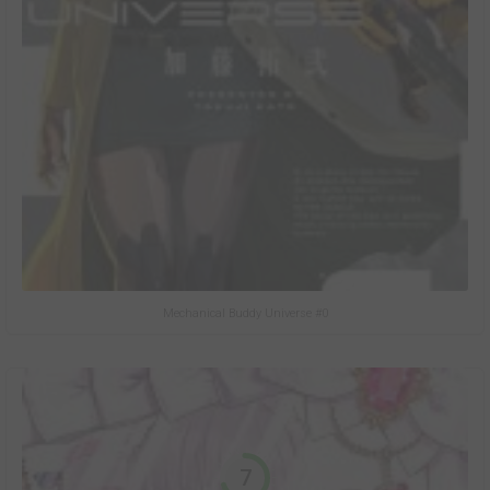
Mechanical Buddy Universe #0
7