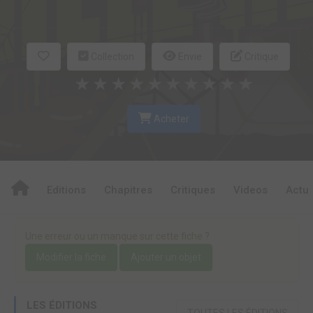
Collection
Envie
Critique
★
★
★
★
★
★
★
★
★
★
Acheter
Editions
Chapitres
Critiques
Videos
Actu
Une erreur ou un manque sur cette fiche ?
Modifier la fiche
Ajouter un objet
LES ÉDITIONS