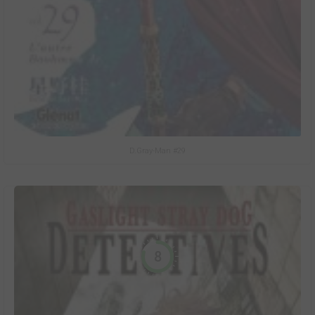
D.Gray-Man #29
8