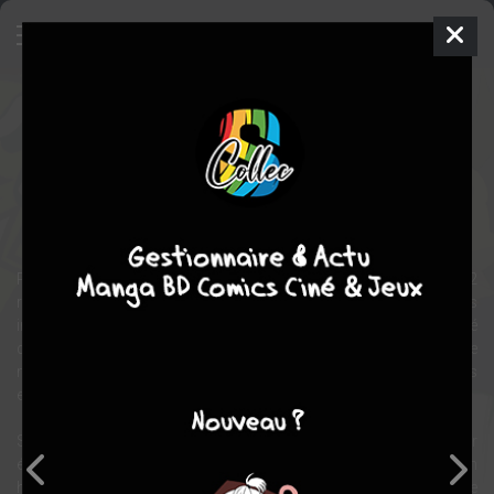
Hell Hell
Manga
Shonen
2011
Jun AZUMA
Jun AZUMA
5
tomes
COMPLÈTE
action
Pour préparer sa succession, le roi des enfers, Salomon, a créé 72
rejetons immortels, que seule une arme forgée dans les flammes
infernales peut blesser ou tuer. Chacun de ces enfants, équipé
d’une telle arme, devra se livrer sur terre à un impitoyable jeu de
massacre dont le seul survivant sera désigné nouveau maître des
enfers !
Shin, le plus méprisé des fils de Salomon, réussit à s’enfuir pour
échapper à ce tournoi fratricide et est recueilli par un écrivain
humain qui l’adopte. L’enfant démoniaque s’attache