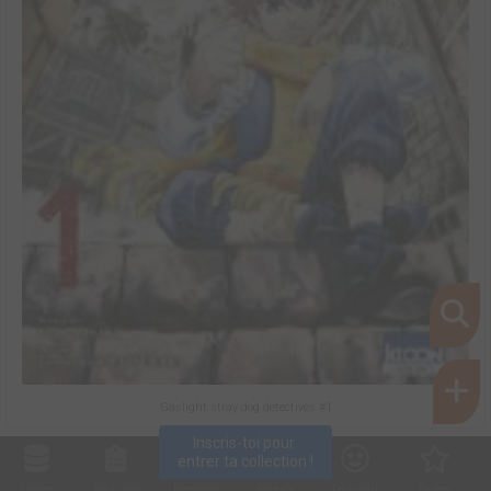
Gaslight stray dog detectives #1
Inscris-toi pour 
entrer ta collection !
Collec
Shop. list
Planning
Animes
Découvrir
Envies