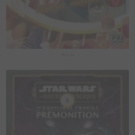
Bless #5
6