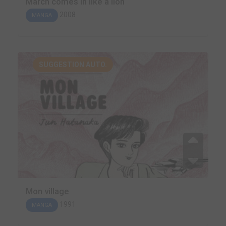
March comes in like a lion
2008
MANGA
SUGGESTION AUTO.
Mon village
1991
MANGA