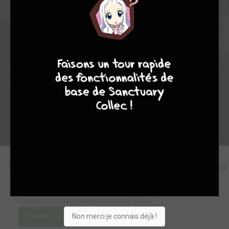
0
0
0
5
20761
9
8
9
8
Collection
Envie
Critique
★
★
★
★
★
★
★
★
★
★
Acheter
Editions
Chapitres
Critiques
Videos
Actu
Une erreur ou un manque sur cette fiche ?
Non merci je connais déjà !
Modifier la fiche
Ajouter un objet