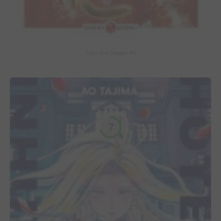
Cats and Dragon #3
7