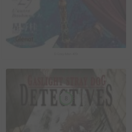
D.Gray-Man #29
8