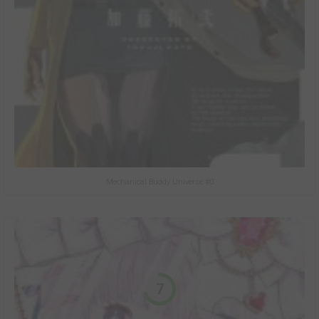
Mechanical Buddy Universe #0
7