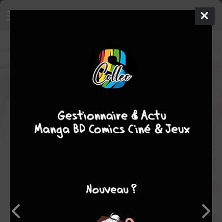
Ore no Sora - Keiji-hen II
Manga
Seinen
2011
Hiroshi MOTOMIYA
Hiroshi MOTOMIYA
2
tomes
COMPLÈTE
Social
Tranche de vie
Note globale
Les experts
Membres
7,00
-
1
0
1