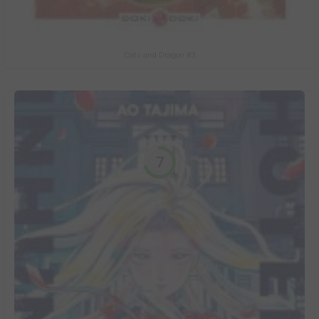
Cats and Dragon #3
7