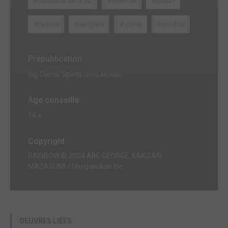
#classique de la bd
#violence
#prison
#baston
#sanglant
# crime
#sombre
Prépublication
Big Comic Spirits
(SHOGAKUKAN)
Age conseillé
14 +
Copyright
RAINBOW © 2004 ABE GEORGE, KAKIZAKI
MASASUMI / Shogakukan Inc.
OEUVRES LIÉES