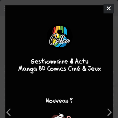
Rainbow
Manga
Seinen
2003
Masasumi KAKIZAKI
George ABE
22
tomes
COMPLÈTE
drame
Social
Tranche de vie
Suspense
Dans le Japon d'après-guerre, sept adolescents abandonnés de
tous, poussés à la délinquance par la misère et la rage, sont
enfermés ensemble dans une cellule de la maison de correction de
Shio, réputée pour être un modèle de réinsertion. Mais ils
découvrent bien vite que c'est en réalité dans un enfer de violence et
d'humiliation qu'ils ont été jetés par les institutions naissantes de
ce pays en ruines. Pour survivre aux épreuves insurmontables
qu'ils rencontrent, ils ne peuvent compter que sur eux-mêmes, et
garder l'espoir qu'un jour, un arc-en-ciel viendra percer le ciel noir…