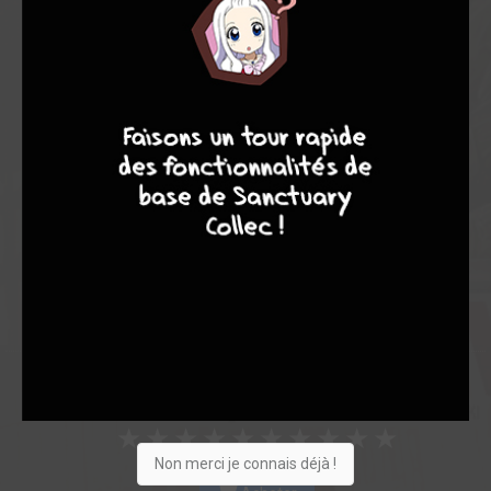
Note globale
Les experts
Membres
9
8
9
8
8,39
8,13
8,48
54
654
708
2350
0
235
76
219
Collection
Envie
Critique
★
★
★
★
★
★
★
★
★
★
Non merci je connais déjà !