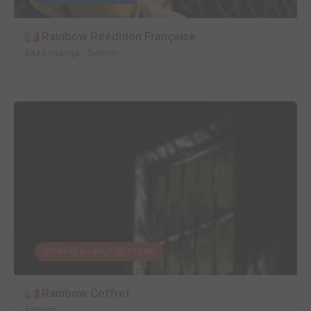
Rainbow Réédition Française
kazé manga
-
Seinen
STOPPÉE AU BOUT DE 1 TOME
Rainbow Coffret
Kabuto