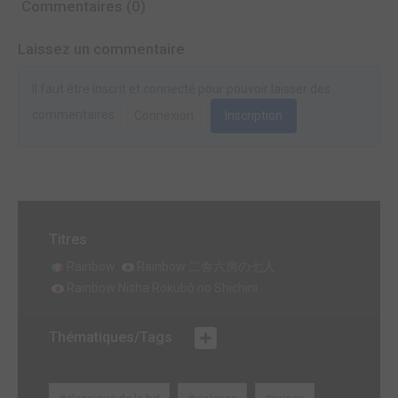
Commentaires (0)
Laissez un commentaire
Il faut être inscrit et connecté pour pouvoir laisser des
commentaires.
Connexion
Inscription
Titres
Rainbow
Rainbow 二舎六房の七人
Rainbow Nisha Rokubô no Shichini
Thématiques/Tags