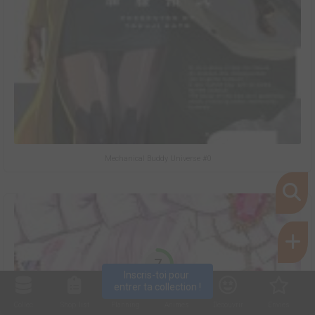
Mechanical Buddy Universe #0
7
Inscris-toi pour 
entrer ta collection !
Collec
Shop. list
Planning
Animes
Découvrir
Envies