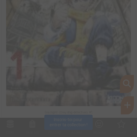
Gaslight stray dog detectives #1
Inscris-toi pour 
entrer ta collection !
Collec
Shop. list
Planning
Animes
Découvrir
Envies