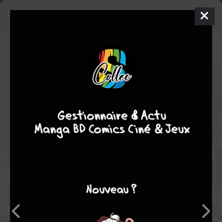
Hôzuki le stoïque
Manga
Seinen
2011
Natsumi EGUCHI
Natsumi
EGUCHI
31
tomes
COMPLÈTE
fantastique
Tranche de vie
Nombres d'âmes défuntes finissentdans les Enfers japonnais, lieu
sordide où les attendent punitions et tortures, sous la houlette du
Grand Roi Enma. Mais c'est à Hôzuki, oni de son état et bras droit
du Roi, que revient la responsabilité de superviser et régler les
problçmes des 272 sections de cette entreprise bien huilée.
Entre lourdeurs administratives, héros mythiques capricieux,
rivalités mesquines et inefficaces de son supérieur comme ses
subordonnés, le stoïcisme de Hôzuki est une qualité indispensable
pour permettre aux Enfers de s'acquitter de leur mission sacrée !