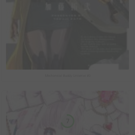
Mechanical Buddy Universe #0
7