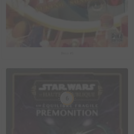
Bless #5
6