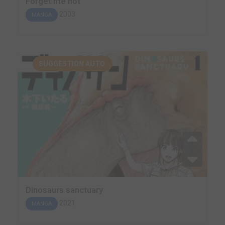
Forget me not
2003
MANGA
SUGGESTION AUTO.
Dinosaurs sanctuary
2021
MANGA