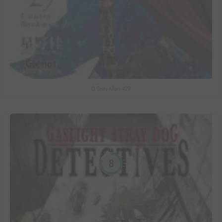
D.Gray-Man #29
8