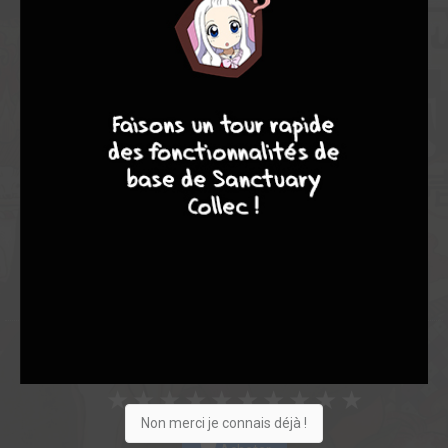
Note globale
Les experts
Membres
9
7
6
6
7,07
7,67
6,87
3
15
18
239
0
18
27
3739
Collection
Envie
Critique
★
★
★
★
★
★
★
★
★
★
Non merci je connais déjà !