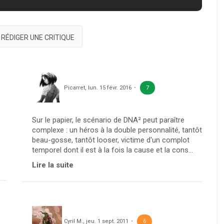
RÉDIGER UNE CRITIQUE
Picarret
,
lun. 15 févr. 2016
7
Sur le papier, le scénario de DNA² peut paraître
complexe : un héros à la double personnalité, tantôt
beau-gosse, tantôt looser, victime d'un complot
temporel dont il est à la fois la cause et la cons...
Lire la suite
Cyril M.
,
jeu. 1 sept. 2011
6