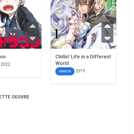
gon
Chillin' Life in a Different
World
2022
2019
MANGA
CETTE OEUVRE