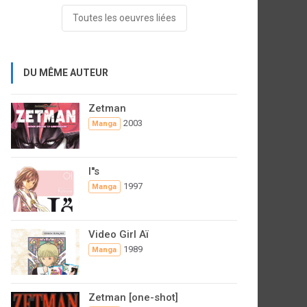
Toutes les oeuvres liées
DU MÊME AUTEUR
Zetman
2003
Manga
I''s
1997
Manga
Video Girl Aï
1989
Manga
Zetman [one-shot]