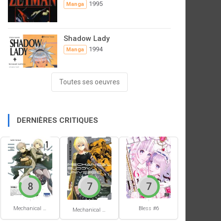
1995
Manga
Shadow Lady
1994
Manga
Toutes ses oeuvres
DERNIÈRES CRITIQUES
8
7
7
Mechanical Buddy Universe #1
Bless #6
Mechanical Buddy Universe #0