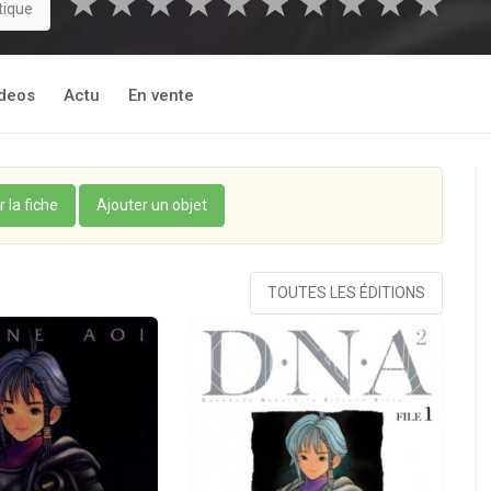
★
★
★
★
★
★
★
★
★
★
tique
deos
Actu
En vente
r la fiche
Ajouter un objet
TOUTES LES ÉDITIONS