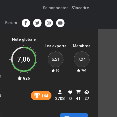
Se connecter
S'inscrire
Forum
Note globale
Les experts
Membres
7,06
6,51
7,24
65
761
e
826
n
e
e
164
2708
0
41
27