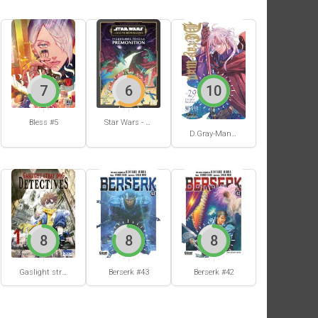
7
6
10
Bless #5
Star Wars - La Haute République - Un équilibre fragile
D.Gray-Man #29
8
8
8
Berserk #42
Gaslight stray dog detectives #1
Berserk #43