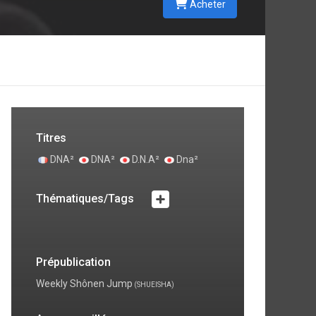
Acheter
Titres
DNA²
DNA²
D.N.A²
Dna²
Thématiques/Tags
Prépublication
Weekly Shônen Jump
(SHUEISHA)