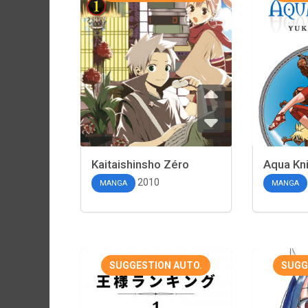
Kaitaishinsho Zéro
Aqua Kn
2010
MANGA
MANGA
SUGGESTION AUTO.
SUGG