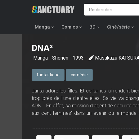
Manga
Comics
BD
Ciné/série
DNA²
Manga
Shonen
1993
Masakazu KATSUR
fantastique
comédie
Junta adore les filles. Et certaines lui rendent bi
trop près de l'une d'entre elles. Sa vie va chan
ADN... En effet, sa mission d'agent de sécurité 
aux cent femmes" dans un avenir ou le monde e
Junta un homme stérile mais un super-playboy...