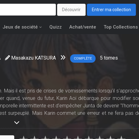
Découvrir
Entrer ma collection
Jeux de société
Quizz
Achat/vente
Top Collections
A
Masakazu KATSURA
5
tomes
COMPLÈTE
en. Mais il est pris de crises de vomissements lorsqu'il s'approch
ger quand, venue du futur, Karin Aoï débarque pour modifier so
temporelle intermittente est d'empêcher Junta de devenir "l'homm
st surpeuplé. Mais Karin commet une erreur et ne fera pas d