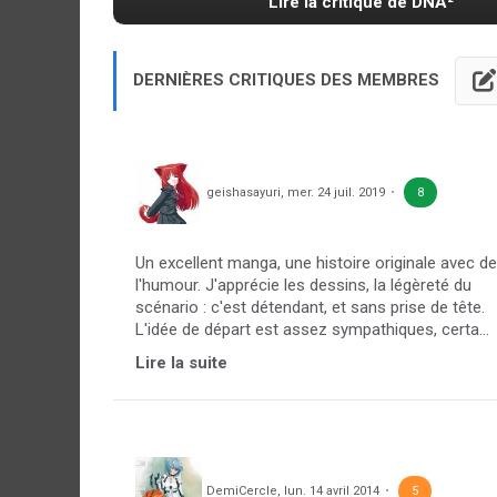
Lire la critique de DNA²
DERNIÈRES CRITIQUES DES MEMBRES
geishasayuri
,
mer. 24 juil. 2019
8
Un excellent manga, une histoire originale avec de
l'humour. J'apprécie les dessins, la légèreté du
scénario : c'est détendant, et sans prise de tête.
L'idée de départ est assez sympathiques, certa...
Lire la suite
DemiCercle
,
lun. 14 avril 2014
5