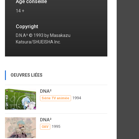
Age conseillé
14 +
Copyright
D.N.A² © 1993 by Masakazu
Katsura/SHUEISHA Inc.
OEUVRES LIÉES
DNA²
1994
Série TV animée
DNA²
1995
OAV