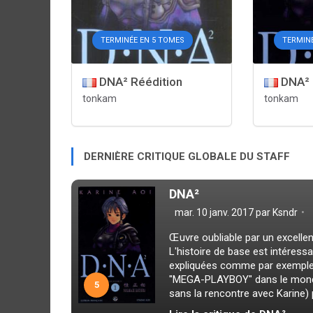
TERMINÉE EN 5 TOMES
TERMIN
DNA² Réédition
DNA² 
tonkam
tonkam
DERNIÈRE CRITIQUE GLOBALE DU STAFF
DNA²
mar. 10 janv. 2017 par
Ksndr
Œuvre oubliable par un excellent 
L'histoire de base est intéres
expliquées comme par exemple la
"MEGA-PLAYBOY" dans le monde 
5
sans la rencontre avec Karine) 