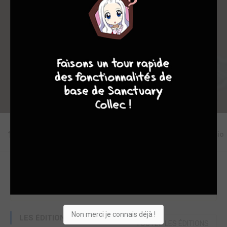
Collection
Envie
Critique
8
7
8
7
★
★
★
★
★
★
★
★
★
★
Acheter
Editions
Critiques
Videos
Actu
Discussio
Une erreur ou un manque sur cette fiche ?
Modifier la fiche
Ajouter un objet
Non merci je connais déjà !
LES ÉDITIONS
TOUTES LES ÉDITIONS