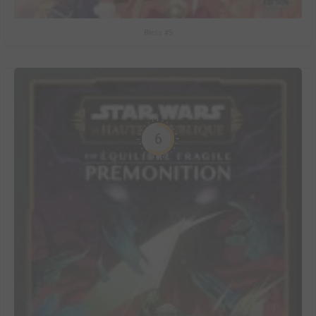
Bless #5
6