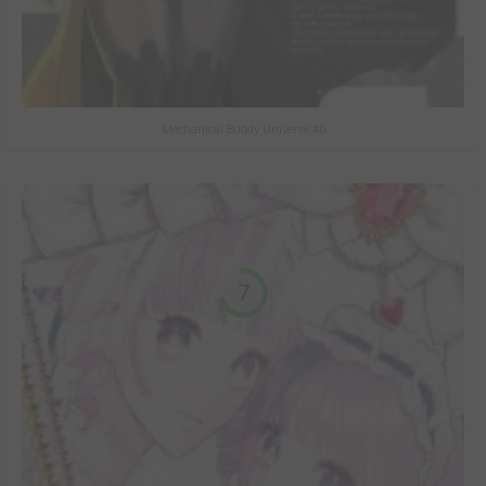
Mechanical Buddy Universe #0
7