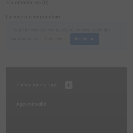
Commentaires (0)
Laissez un commentaire
Il faut être inscrit et connecté pour pouvoir laisser des
commentaires.
Connexion
Inscription
Thématiques/Tags
Age conseillé
-