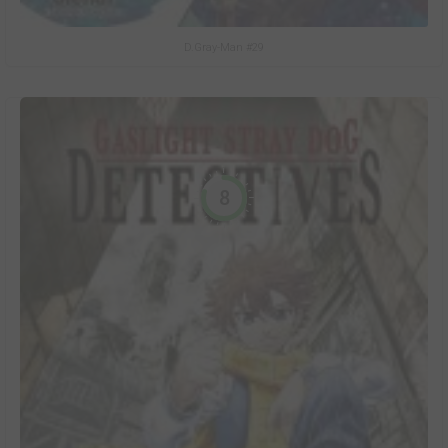
D.Gray-Man #29
8