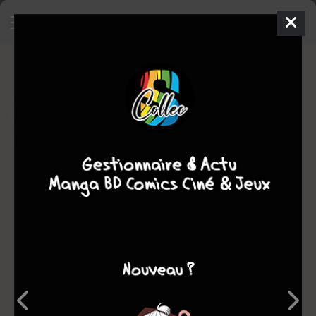
Japon! Au pays des onomatopées
Guide
Inconnue
2003
Pierre FERRAGUT
Note globale
Les experts
Membres
6,00
-
6,00
0
1
1
2
0
1
6
13855