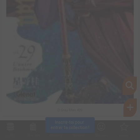
D.Gray-Man #29
Inscris-toi pour 
entrer ta collection !
Collec
Shop. list
Planning
Animes
Découvrir
Envies