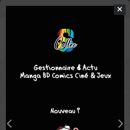
Moving Forward
Manga
Shojo
2012
Nagamu NANAJI
Nagamu
NANAJI
11
tomes
COMPLÈTE
romance
Tranche de vie
Kuko, jeune lycéenne, affiche toujours un sourire radieux ! Mais
autour d'elle, personne ne semble soupçonner que derrière cette
apparente bonne humeur se cache une profonde douleur. Ni son
père. Ni Kiyo, son voisin métisse. Ni Ibuki, son amie d'enfance fan
de shôjo mangas. Seul Outa, jeune étudiant en école d’art, réussit à
lire en elle, au-delà des apparences. Car en réalité, depuis sa plus
tendre enfance, Kuko souffre d'une absence : de celle d'une mère
décédée lors du grand séisme de Kobé. Alors, pour exorciser tout
son mal-être, la jeune fille aime tenir son blog photo, sur lequel elle
poste "sa vision du monde", à travers le regard des animaux. Mais