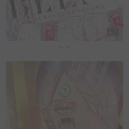
Bless #6
7