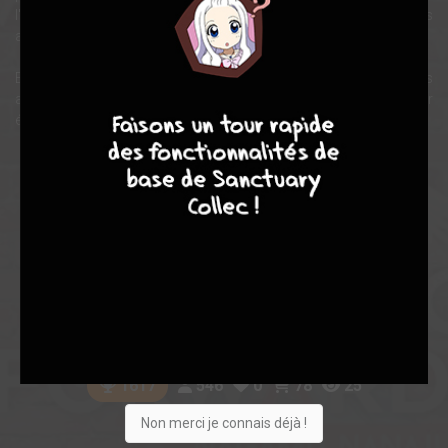
l'arrivée dans son quartier d'un garçon plus perspicace que les
autres pourrait bien chambouler son quotidien…
Entre regards perdus et non-dits, découvrez le quotidien de jeunes
7
8
8
10
adolescents qui, entre arts, amour et amitié, cherchent leur
équilibre fragile dans un monde souvent trop cruel.
Note globale
Les experts
Membres
7,38
6,88
7,55
8
49
57
546
0
78
25
1617
Non merci je connais déjà !