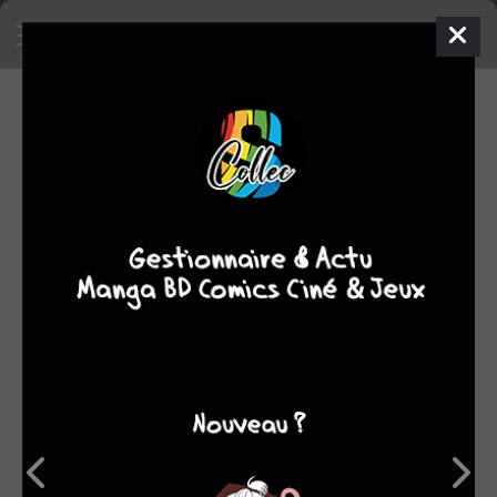
SA COLLECTION
1415
70
manga
BD
107
comics