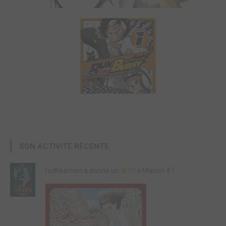
SON ACTIVITÉ RÉCENTE
rudhkemen a donné un
4/10
à Marion #1