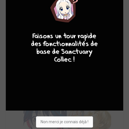
SON TOP 5
Manga
BD
Comics
Films/séries
4
9
7
6
Non merci je connais déjà !