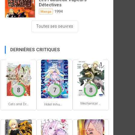
Détectives
1994
Manga
Toutes ses oeuvres
DERNIÈRES CRITIQUES
8
7
8
Mechanical Buddy Universe #1
Cats and Dragon #3
Hotel Inhumans #1