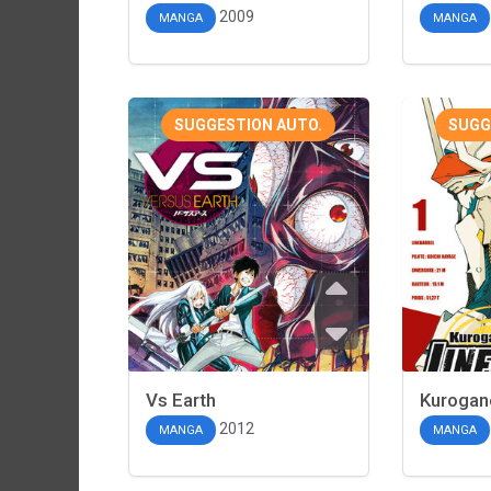
2009
MANGA
MANGA
SUGGESTION AUTO.
SUGG
Vs Earth
Kurogane
2012
MANGA
MANGA