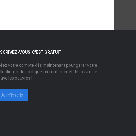
NSCRIVEZ-VOUS, C'EST GRATUIT !
éez votre compte dès maintenant pour gérer votre
llection, noter, critiquer, commenter et découvrir de
uvelles oeuvres !
Je m'inscris