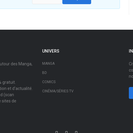
UNIVERS
I
autour des Manga,
MANGA
Cr
co
BD
no
 gratuit.
COMICS
on et d'actualité.
CINÉMA/SÉRIES TV
ad (scan
 sites de