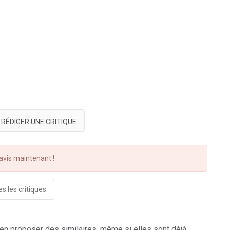
RÉDIGER UNE CRITIQUE
vis maintenant !
s les critiques
 en proposer des similaires, même si elles sont déjà