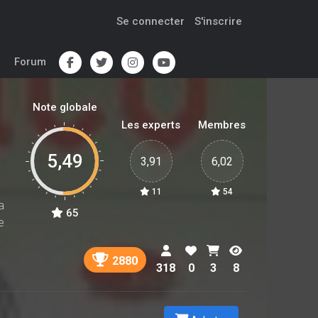
Se connecter
S'inscrire
Forum
Note globale
Les experts
Membres
5,49
3,91
6,02
11
54
a
65
e
2880
318
0
3
8