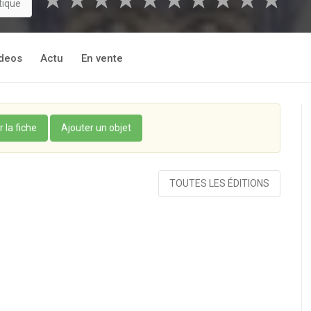
★
★
★
★
★
★
★
★
★
★
tique
deos
Actu
En vente
r la fiche
Ajouter un objet
TOUTES LES ÉDITIONS