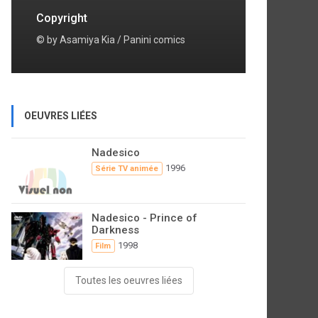
Copyright
© by Asamiya Kia / Panini comics
OEUVRES LIÉES
Nadesico
1996
Série TV animée
Nadesico - Prince of
Darkness
1998
Film
Toutes les oeuvres liées