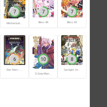
7
7
7
Bless #6
Bless #5
Mechanical Buddy Universe #0
6
10
8
Star Wars - La Haute République - Un équilibre fragile
Gaslight stray dog detectives #1
D.Gray-Man #29