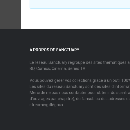
A PROPOS DE SANCTUARY
Le réseau Sanctuary regroupe des sites thématiques 
BD, Comics, Cinéma, Séries TV.
Vous pouvez gérer vos collections grâce à un outil 100%
Les sites du réseau Sanctuary sont des sites d'informati
Merci de ne pas nous contacter pour obtenir du scantr
d'ouvrages par chapitre), du fansub ou des adresses de
streaming illégaux.