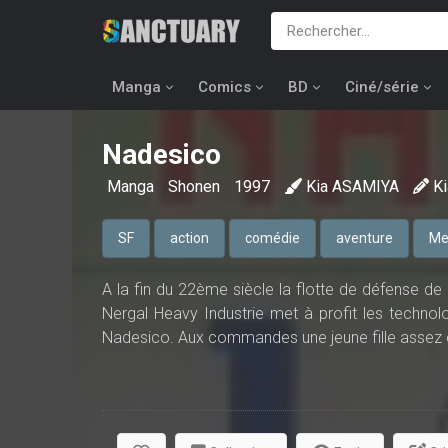
Manga
Comics
BD
Ciné/série
Nadesico
Manga
Shonen
1997
Kia ASAMIYA
K
SF
action
comédie
aventure
Me
A la fin du 22ème siècle la flotte de défense de 
Nergal Heavy Industrie met à profit les technolo
Nadesico. Aux commandes une jeune fille assez é