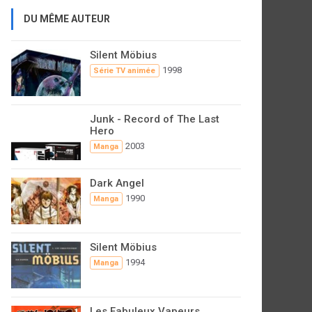
DU MÊME AUTEUR
Silent Möbius
1998
Série TV animée
Junk - Record of The Last
Hero
2003
Manga
Dark Angel
1990
Manga
Silent Möbius
1994
Manga
Les Fabuleux Vapeurs