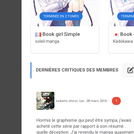
TERMINÉE EN 2 TOMES
TERMIN
Book girl Simple
Book g
soleil manga
Kadokawa
DERNIÈRES CRITIQUES DES MEMBRES
ookami shiroi
,
lun. 28 mars 2016
1
Hormis le graphisme qui peut être sympa, j'avais
acheté cette série par rapport à son résumé...
quelle déception. J'ai revendu le manga quasimen