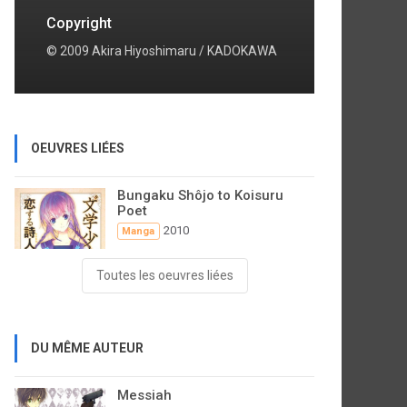
Copyright
© 2009 Akira Hiyoshimaru / KADOKAWA
OEUVRES LIÉES
Bungaku Shôjo to Koisuru
Poet
2010
Manga
Toutes les oeuvres liées
DU MÊME AUTEUR
Messiah