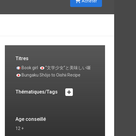
Acheter
Titres
Book girl
“文学少女”と美味しい噺
Bungaku Shôjo to Oishii Recipe
Thématiques/Tags
Age conseillé
12 +