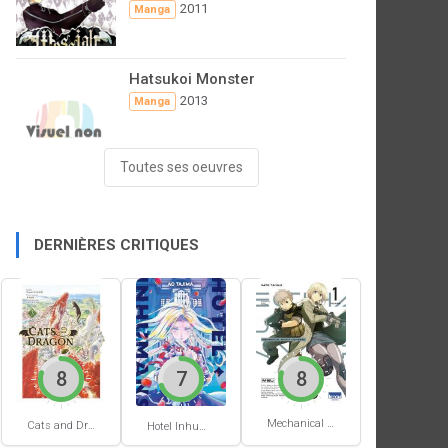
2011
Manga
Hatsukoi Monster
2013
Manga
Toutes ses oeuvres
DERNIÈRES CRITIQUES
8
7
8
Mechanical Buddy Universe #1
Cats and Dragon #3
Hotel Inhumans #1