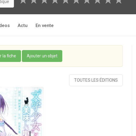
★
★
★
★
★
★
★
★
★
★
tique
deos
Actu
En vente
r la fiche
Ajouter un objet
TOUTES LES ÉDITIONS