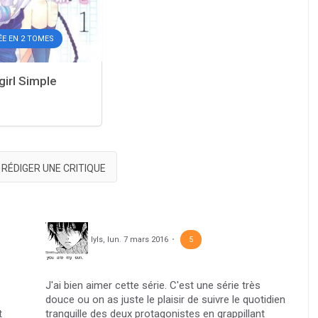
ÉE EN 2 TOMES
irl Simple
RÉDIGER UNE CRITIQUE
lyls
,
lun. 7 mars 2016
5
J'ai bien aimer cette série. C'est une série très
douce ou on as juste le plaisir de suivre le quotidien
t
tranquille des deux protagonistes en grappillant