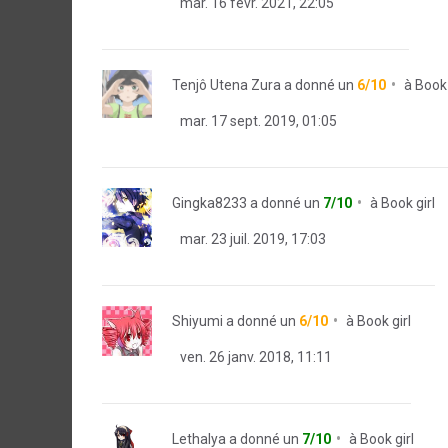
mar. 16 févr. 2021, 22:05
Tenjô Utena Zura
a donné un
6/10
à
Book 
mar. 17 sept. 2019, 01:05
Gingka8233
a donné un
7/10
à
Book girl
mar. 23 juil. 2019, 17:03
Shiyumi
a donné un
6/10
à
Book girl
ven. 26 janv. 2018, 11:11
Lethalya
a donné un
7/10
à
Book girl