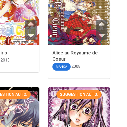
irls
Alice au Royaume de
Coeur
2013
2008
MANGA
ESTION AUTO.
SUGGESTION AUTO.