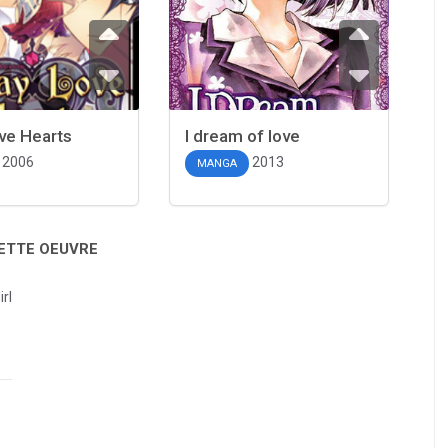
ve Hearts
I dream of love
2006
2013
MANGA
CETTE OEUVRE
rl