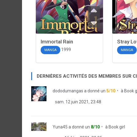
Immortal Rain
Stray Lo
1999
MANGA
MANGA
DERNIÈRES ACTIVITÉS DES MEMBRES SUR 
dododumangas
a donné un
5/10
à
Book gi
sam. 12 juin 2021, 23:48
Yuna45
a donné un
8/10
à
Book girl