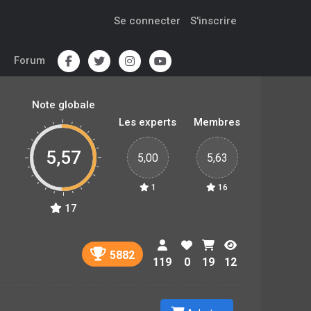
Se connecter
S'inscrire
Forum
Note globale
Les experts
Membres
5,57
5,00
5,63
1
16
17
5882
119
0
19
12