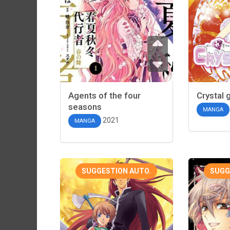
Agents of the four
Crystal g
seasons
MANGA
2021
MANGA
SUGGESTION AUTO.
SUGG