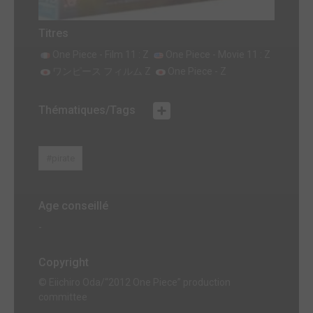
Titres
One Piece - Film 11 : Z
One Piece - Movie 11 : Z
ワンピース フィルム Z
One Piece - Z
Thématiques/Tags
#pirate
Age conseillé
-
Copyright
© Eiichiro Oda/“2012 One Piece” production
committee