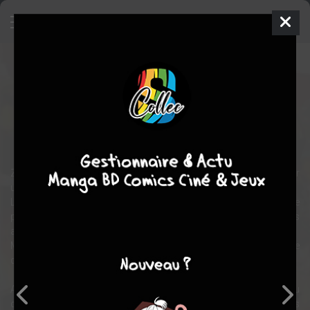
One Piece - Film 11 : Z
Film
Japon
2012
0 min.
Tatsuya NAGAMINE
Pirate
fantastique
action
Z, un ancien amiral de la Marine, débarque avec son équipage sur
une île du Nouveau Monde.
Le but de leur voyage: dérober un minerai renfermant une énergie
phénoménale capable de rivaliser avec la puissance des armes
antiques.
Mais Z et ses acolytes ont un autre objectif: l’extermination totale
des pirates de toutes les mers du monde.
Alors qu'il navigue dans les eaux du Nouveau Monde, l’équipage au
chapeau de paille va croiser la route du terrible Z. Mais ce n’est pas