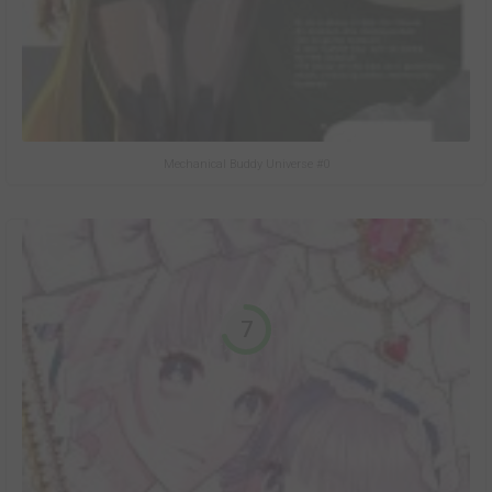
Mechanical Buddy Universe #0
7