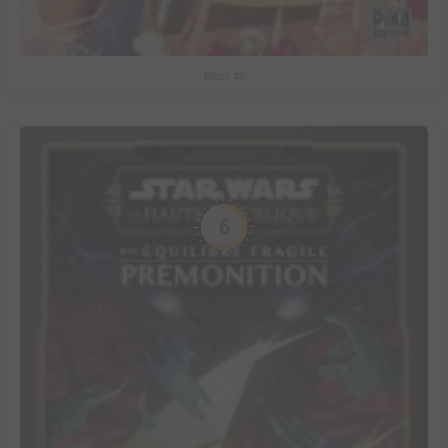
Bless #5
6