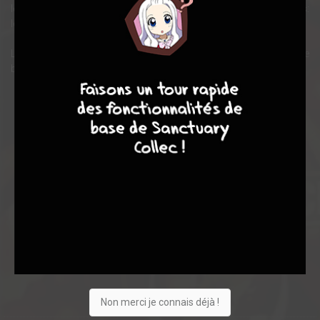
le seul danger que vont devoir affronter Luffy et ses compagnons:
leur vieil ennemi Aokiji et la Marine sont également sur leurs traces.
Le sort du Nouveau Monde est désormais entre leurs mains et une
9
7
6
6
bataille d’une ampleur sans précédent est sur le point d’éclater!
Note globale
Les experts
Membres
8,47
7,25
8,88
8
97
105
409
0
11
12
2237
Non merci je connais déjà !