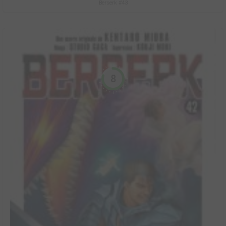
Berserk #43
8