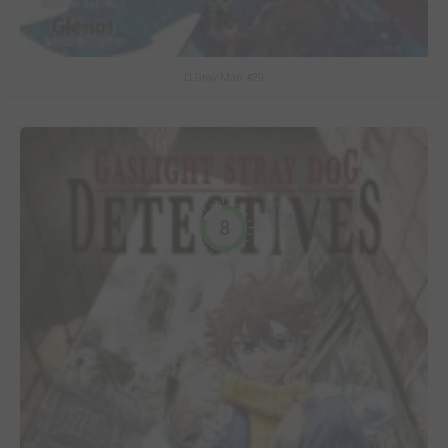
D.Gray-Man #29
8