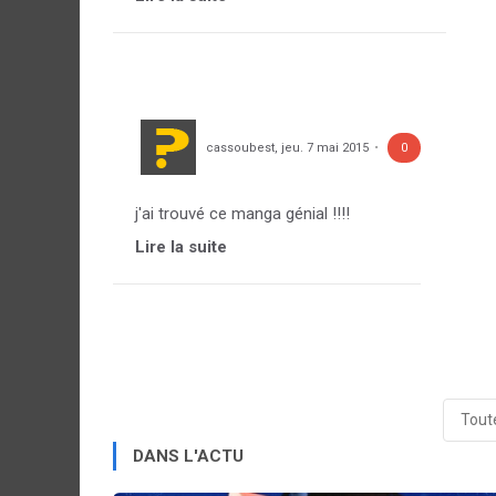
cassoubest
,
jeu. 7 mai 2015
0
j'ai trouvé ce manga génial !!!!
Lire la suite
Toute
DANS L'ACTU