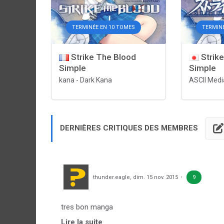
TERMINÉE EN 10 TOMES
TERMIN
Strike The Blood
Strik
Simple
Simple
kana
-
Dark Kana
ASCII Medi
DERNIÈRES CRITIQUES DES MEMBRES
thunder.eagle
,
dim. 15 nov. 2015
9
tres bon manga
Lire la suite