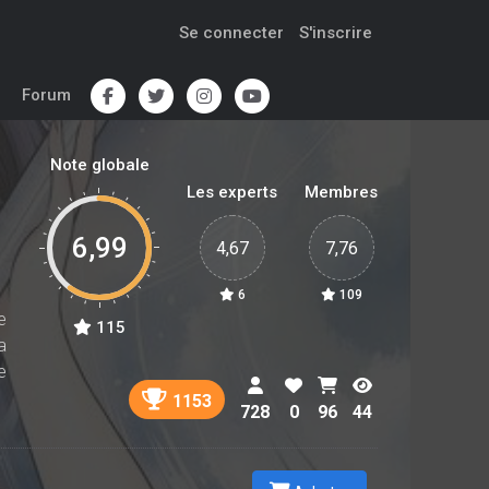
Se connecter
S'inscrire
Forum
Note globale
Les experts
Membres
6,99
4,67
7,76
6
109
e
115
a
e
1153
728
0
96
44