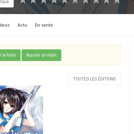
★
★
★
★
★
★
★
★
★
★
tique
deos
Actu
En vente
r la fiche
Ajouter un objet
TOUTES LES ÉDITIONS