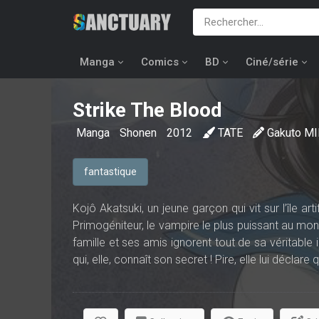
Manga
Comics
BD
Ciné/série
Strike The Blood
Manga
Shonen
2012
TATE
Gakuto M
fantastique
Kojô Akatsuki, un jeune garçon qui vit sur l’île ar
Primogéniteur, le vampire le plus puissant au mond
famille et ses amis ignorent tout de sa véritabl
qui, elle, connaît son secret ! Pire, elle lui déclare