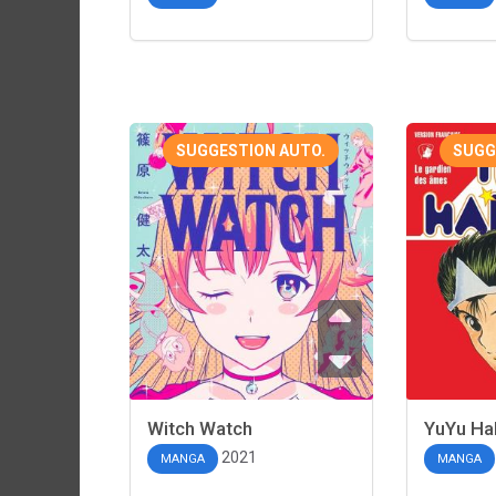
SUGGESTION AUTO.
SUGG
Witch Watch
YuYu Ha
2021
MANGA
MANGA