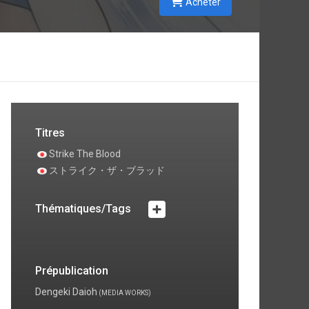
Acheter
Titres
Strike The Blood
ストライク・ザ・ブラッド
Thématiques/Tags
Prépublication
Dengeki Daioh
(MEDIA WORKS)