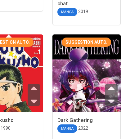
chat
2019
MANGA
ESTION AUTO.
SUGGESTION AUTO.
kusho
Dark Gathering
1990
2022
MANGA