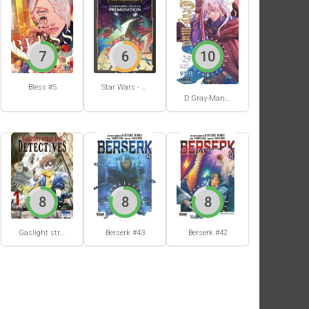
7
6
10
Bless #5
Star Wars - La Haute République - Un équilibre fragile
D.Gray-Man #29
8
8
8
Berserk #42
Gaslight stray dog detectives #1
Berserk #43