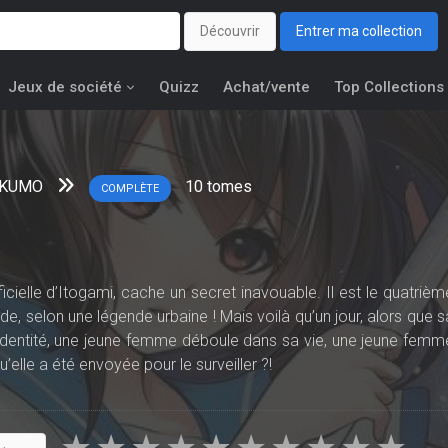
Découvrir
Entrer ma collection
Jeux de société
Quizz
Achat/vente
Top Collections
IKUMO
10
tomes
COMPLÈTE
tificielle d’Itogami, cache un secret inavouable. Il est le quatrièm
e, selon une légende urbaine ! Mais voilà qu’un jour, alors que s
e identité, une jeune femme déboule dans sa vie, une jeune femm
 qu’elle a été envoyée pour le surveiller ?!