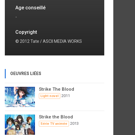
Age conseillé
-
Copyright
© 2012 Tate / ASCII MEDIA WORKS
OEUVRES LIÉES
Strike The Blood
2011
Light novel
Strike the Blood
2013
Série TV animée