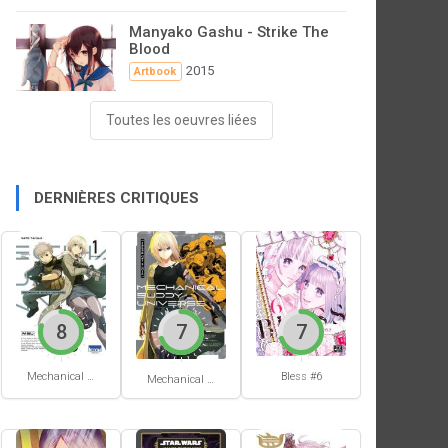
Manyako Gashu - Strike The
Blood
2015
Artbook
Toutes les oeuvres liées
DERNIÈRES CRITIQUES
8
7
7
Mechanical Buddy Universe #1
Bless #6
Mechanical Buddy Universe #0