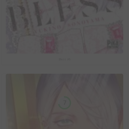
Bless #6
7