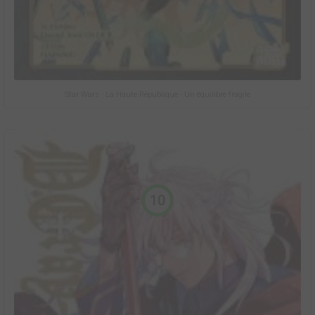
Star Wars - La Haute République - Un équilibre fragile
10