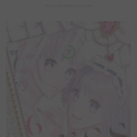
Mechanical Buddy Universe #0
7