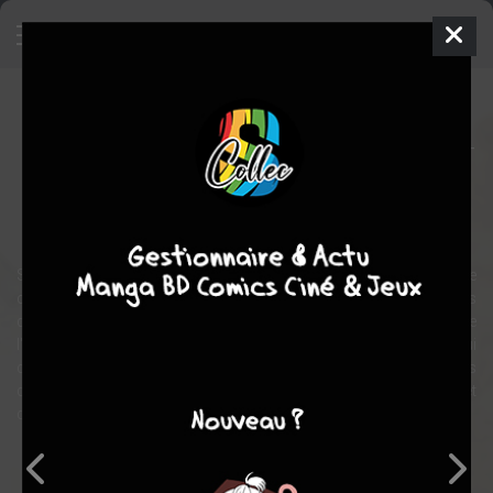
Another World War II
Manhwa
Inconnue
2004
Hyo-seop MOON
Hyo-
seop MOON
action
aventure
Seconde Guerre Mondiale. Les combats font rage aux quatre
coins de la planète. La course à l'armement bat son plein dans les
différents pays belligérants. Pour la première fois dans l'histoire de
l'humanité ce ne sont plus les hommes mais les machines qui
décident de l'issue de la bataille!! Et dans cette série, les machines
de guerre sont autrement plus nombreuses, variées et
dévastatrices que dans l'Histoire!
Note globale