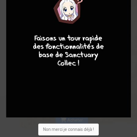
Les experts
Membres
7,12
5,00
7,36
9
8
9
8
1
11
12
45
0
2
8
8493
Collection
Envie
Critique
★
★
★
★
★
★
★
★
★
★
Acheter
Non merci je connais déjà !