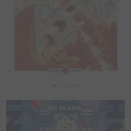
Cats and Dragon #3
7