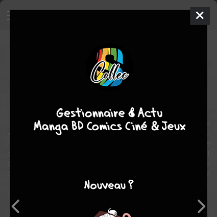
Biker Mice, les Motards de
l'Espace
Série TV animée
1993
65 épisodes
aventure
SF
Les "Motards" de l'Espace, ce sont 3 souris de taille humaine
venant de Mars, Modo, Throttle et Vinnie, qui arrivent sur Terre avec
notamment leurs motos semi-intelligentes. Leur planète a été
dévastée par les Plutarkiens, des hommes-poissons, qui ont
décidé désormais de s'en prendre à la Terre. Aidés de leur amie
Charley, ils vont devoir faire face aux manigeances de Lawrence
Limburger, un homme-poisson qui se cache derrière un masque,
ou encore aux plans machiavéliques du Dr. Karbunkle...