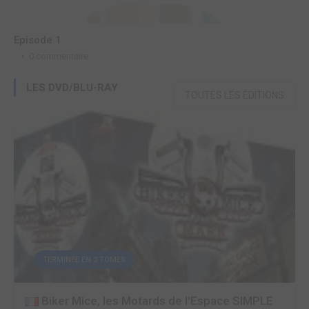
Episode 1
E
0 commentaire
LES DVD/BLU-RAY
TOUTES LES ÉDITIONS
TERMINÉE EN 3 TOMES
Biker Mice, les Motards de l'Espace SIMPLE