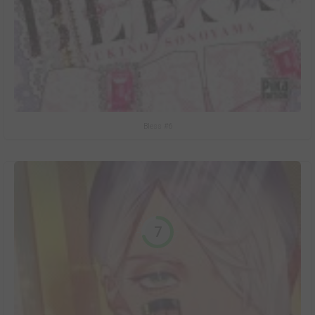
Bless #6
7