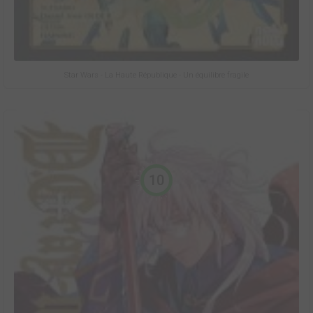
Star Wars - La Haute République - Un équilibre fragile
10