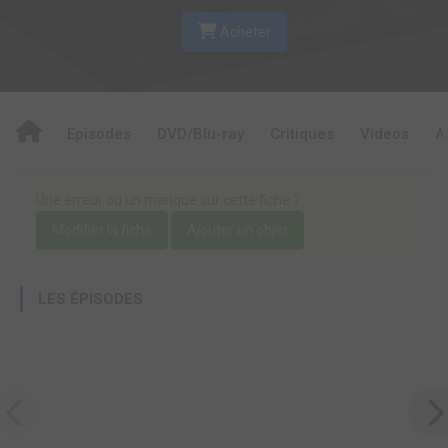
Acheter
Episodes
DVD/Blu-ray
Critiques
Videos
A
Une erreur ou un manque sur cette fiche ?
Modifier la fiche
Ajouter un objet
LES ÉPISODES