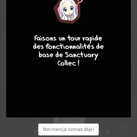
Note globale
Les experts
Membres
9
8
9
8
8,11
-
8,11
0
9
9
22
0
6
8
0
9905
Suivez
Collection
Envie
Critique
Non merci je connais déjà !
★
★
★
★
★
★
★
★
★
★