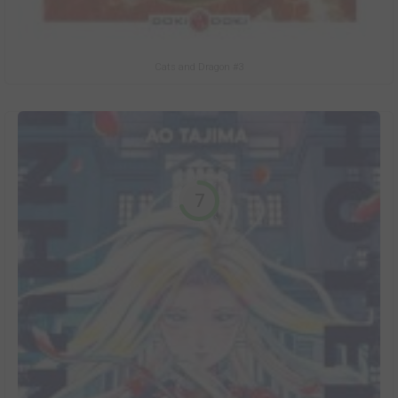
Cats and Dragon #3
7