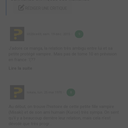
RÉDIGER UNE CRITIQUE
lill20ce69
,
sam. 19 déc. 2015
9
J'adore ce manga, la relation très ambigu entre lui et sa
petite protégé vampire.. Mais pas de tome 10 en prévision
en france :'(??
Lire la suite
tokala
,
lun. 25 mai 1970
8
Au début, on trouve l'histoire de cette petite fille vampire
(Misaki) et de son ami humain (Kuroe) très sympa. On sent
qu'il y a beaucoup derrière leur relation, mais cela n'est
dévoilé que très progr...