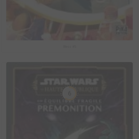
Bless #5
6