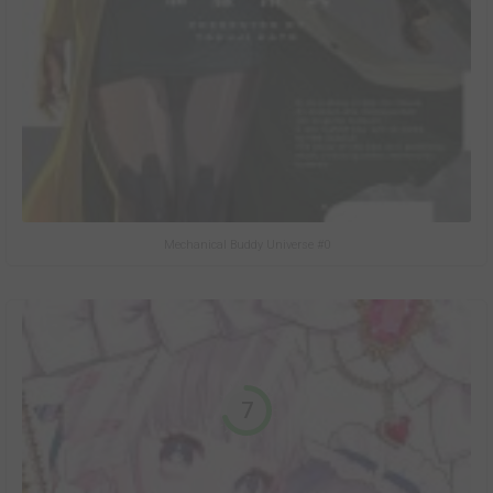
Mechanical Buddy Universe #0
7