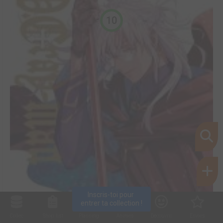
10
Inscris-toi pour 
entrer ta collection !
Collec
Shop. list
Planning
Animes
Découvrir
Envies