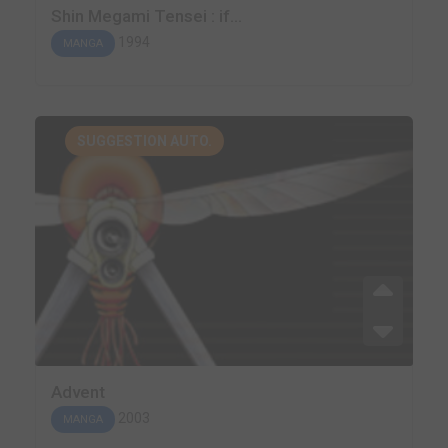
Shin Megami Tensei : if...
1994
MANGA
SUGGESTION AUTO.
Advent
2003
MANGA