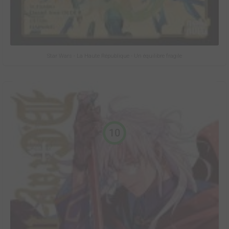
Star Wars - La Haute République - Un équilibre fragile
10