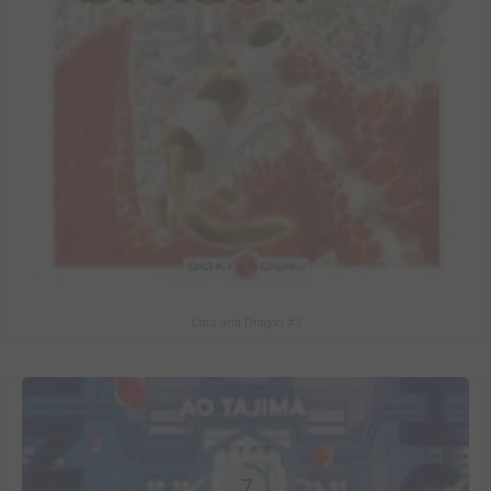
Cats and Dragon #3
7