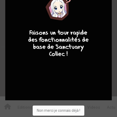
3
39
42
4
7
8
7
135
0
11
8
5492
Collection
Envie
Critique
★
★
★
★
★
★
★
★
★
★
Acheter
Editions
Chapitres
Critiques
Videos
Actu
Non merci je connais déjà !