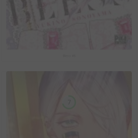
Bless #6
7