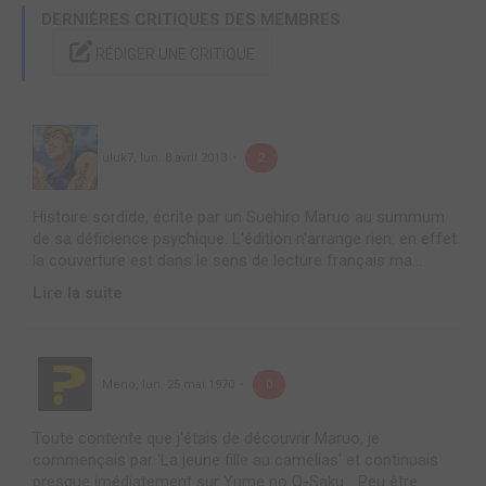
DERNIÈRES CRITIQUES DES MEMBRES
RÉDIGER UNE CRITIQUE
uluk7
,
lun. 8 avril 2013
2
Histoire sordide, écrite par un Suehiro Maruo au summum
de sa déficience psychique. L'édition n'arrange rien: en effet
la couverture est dans le sens de lecture français ma...
Lire la suite
Meno
,
lun. 25 mai 1970
0
Toute contente que j'étais de découvrir Maruo, je
commençais par 'La jeune fille au camélias' et continuais
presque imédiatement sur Yume no Q-Saku... Peu être