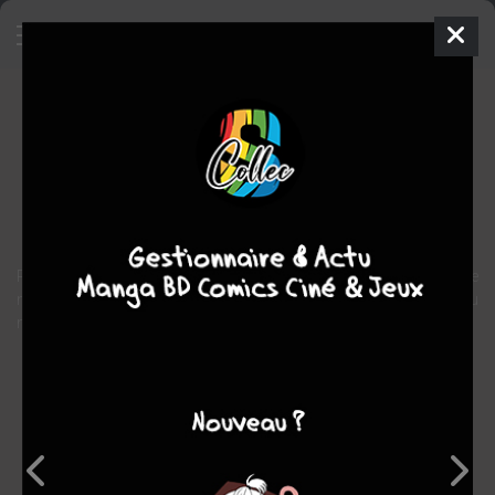
Yume no Q-Saku
Manga
Seinen
1982
Suehiro MARUO
Suehiro
MARUO
horreur
Recueil d’histoires courtes sur fond d’horreur et de sexe mené de
main de maitre par celui qui est considéré comme "l’étoile noire" du
manga japonais...
Note globale
Les experts
Membres
7,21
7,67
7,05