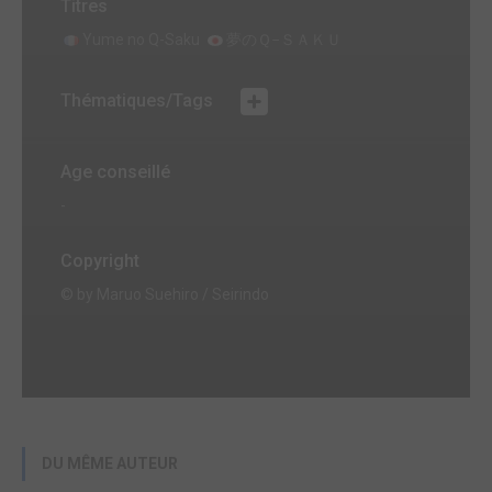
Titres
Yume no Q-Saku
夢のＱ−ＳＡＫＵ
Thématiques/Tags
Age conseillé
-
Copyright
© by Maruo Suehiro / Seirindo
DU MÊME AUTEUR