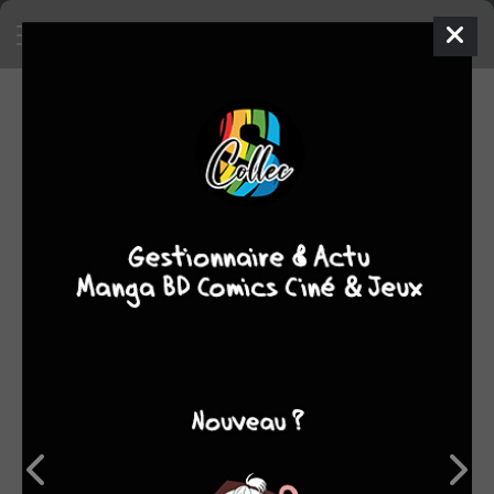
SA COLLECTION
3873
421
manga
BD
515
578
comics
films/séries