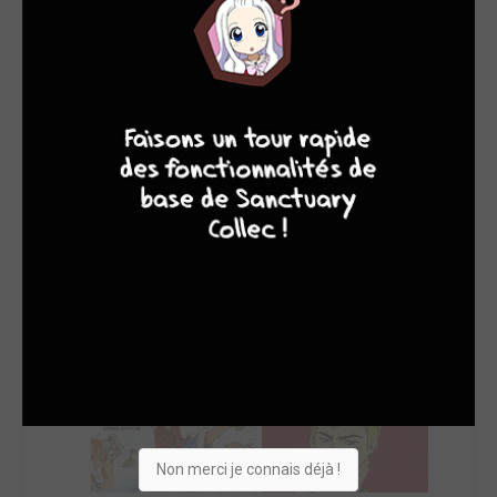
2
jeux
4
7
8
7
SON TOP 5
Manga
BD
Comics
Films/séries
Non merci je connais déjà !