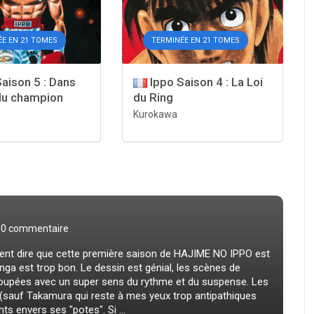
ÉE EN 21 TOMES
TERMINÉE EN 21 TOMES
aison 5 : Dans
Ippo Saison 4 : La Loi
du champion
du Ring
Kurokawa
0 commentaire
ent dire que cette première saison de HAJIME NO IPPO est
ga est trop bon. Le dessin est génial, les scènes de
upées avec un super sens du rythme et du suspense. Les
(sauf Takamura qui reste à mes yeux trop antipathiques
 envers ses "potes". Si ...