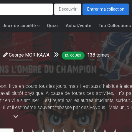
Découvrir
Entrer ma collection
Jeux de société
Quizz
Achat/vente
Top Collections
George MORIKAWA
138
tomes
EN COURS
. Il va en cours tous les jours, mais il est aussi habitué à aide
vail plutôt physique. A cause de toutes ces activités, il n'a pa
 en ville s'amuser. Il est rejeté par les autres étudiants, surtout 
lui, et il est même souvent tabassé par des voyous...Mais un jour
 massacrer, il est sauvé par un boxeur qui faisait son footing 