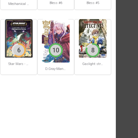
Bless #6
Bless #5
Mechanical Buddy Universe #0
6
10
8
Star Wars - La Haute République - Un équilibre fragile
Gaslight stray dog detectives #1
D.Gray-Man #29