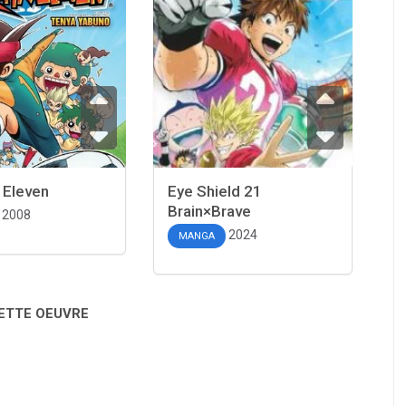
 Eleven
Eye Shield 21
Brain×Brave
2008
2024
MANGA
CETTE OEUVRE