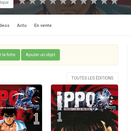
★
★
★
★
★
★
★
★
★
★
tique
deos
Actu
En vente
r la fiche
Ajouter un objet
TOUTES LES ÉDITIONS