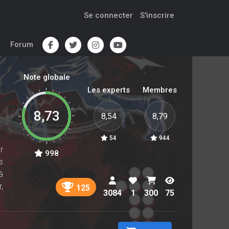
Se connecter
S'inscrire
Forum
Note globale
Les experts
Membres
8,73
8,54
8,79
54
944
r
998
s
à
,
125
3084
1
300
75
: