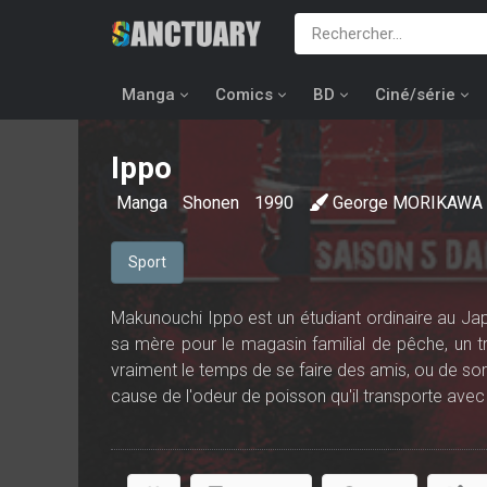
Manga
Comics
BD
Ciné/série
Ippo
Manga
Shonen
1990
George MORIKAWA
Sport
Makunouchi Ippo est un étudiant ordinaire au Japon
sa mère pour le magasin familial de pêche, un tra
vraiment le temps de se faire des amis, ou de sortir
cause de l'odeur de poisson qu'il transporte avec 
justement lorsqu'Ippo était en train de se faire
Mamoru Takamura...