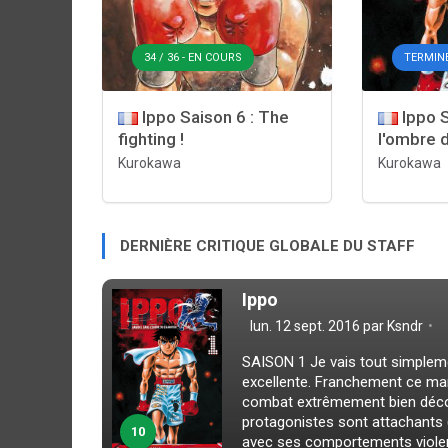
34 / 36 - EN COURS
TERMIN
Ippo Saison 6 : The
Ippo S
fighting !
l'ombre 
Kurokawa
Kurokawa
DERNIÈRE CRITIQUE GLOBALE DU STAFF
Ippo
lun. 12 sept. 2016 par
Ksndr
SAISON 1 Je vais tout simplem
excellente. Franchement ce man
combat extrêmement bien déco
protagonistes sont attachants 
10
avec ses comportements violents