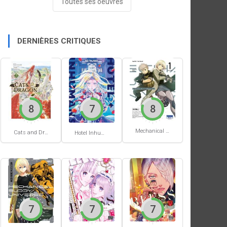
Toutes ses oeuvres
DERNIÈRES CRITIQUES
8
7
8
Mechanical Buddy Universe #1
Cats and Dragon #3
Hotel Inhumans #1
7
7
7