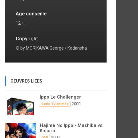
Age conseillé
12 +
Copyright
© by MORIKAWA George / Kodansha
OEUVRES LIÉES
Ippo Le Challenger
2000
Série TV animée
Hajime No Ippo - Mashiba vs
Kimura
2003
OAV