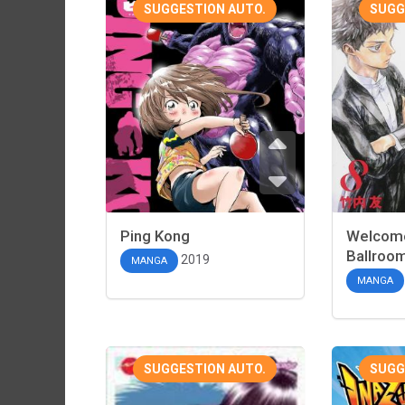
SUGGESTION AUTO.
SUGG
Ping Kong
Welcome
Ballroo
2019
MANGA
MANGA
SUGGESTION AUTO.
SUGG