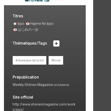
Titres
Ippo
Hajime No Ippo
はじめの一歩
Thématiques/Tags
#classique de la bd
#boxe
Prépublication
Weekly Shônen Magazine
(KODANSHA)
Site officiel
http://www.shonenmagazine.com/work
s/ippo/