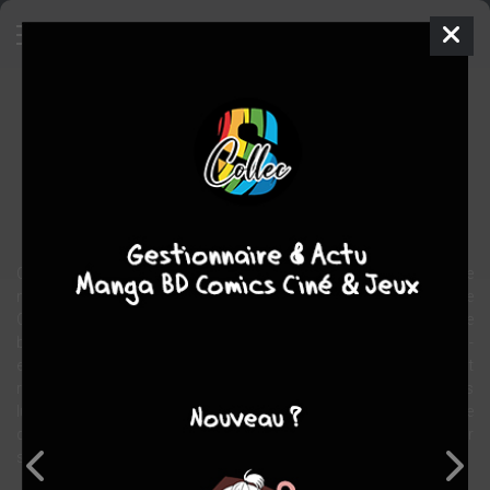
Une Bien Triste Famille
Manga
Seinen
1975
Shin’ichi ABE
Shin’ichi ABE
drame
Social
Manga Gekiga
Ce manga est un gegika sur le quotidien des ouvriers dans une
mine de charbon au début du XXe siècle, dans la région de
Chikuhô, d’où l’auteur est originaire. Sorte de Germinal nippon, Une
bien triste famille évoque l’organisation féodale et quasi-
esclavagiste du travail, à une époque où l’industrie minière est
reprise en main par les grands groupes, provoquant les premières
luttes syndicales de l’Histoire du Japon. Une comédie humaine
dépeinte en sept récits d’une grande noirceur et d’une profondeur
surprenante.