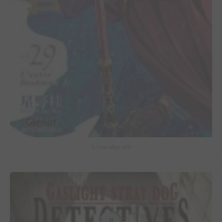
D.Gray-Man #29
8