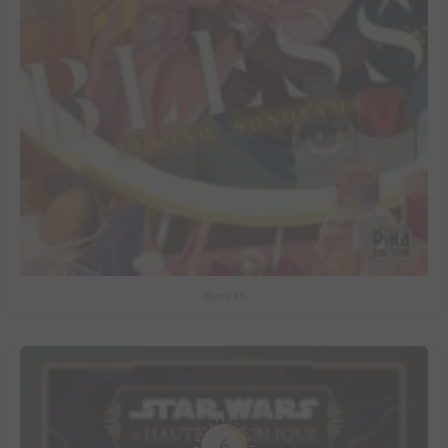
Bless #5
6