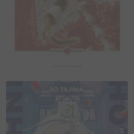
Cats and Dragon #3
7