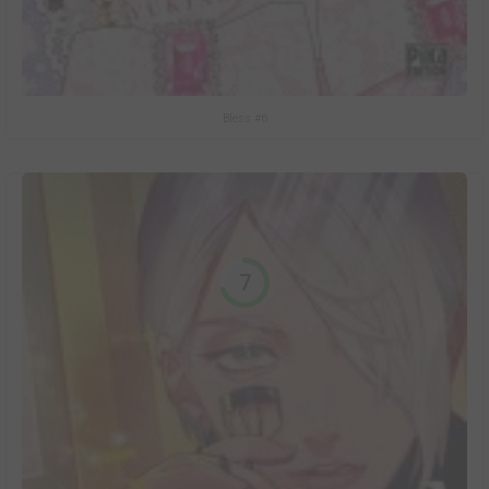
Bless #6
7