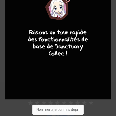
Note globale
Les experts
Membres
4
7
8
7
6,20
6,00
6,22
2
9
11
42
0
3
9
8643
Collection
Envie
Critique
★
★
★
★
★
★
★
★
★
★
Non merci je connais déjà !
Acheter