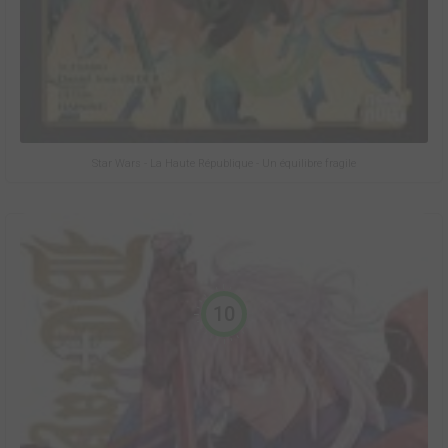
Star Wars - La Haute République - Un équilibre fragile
10