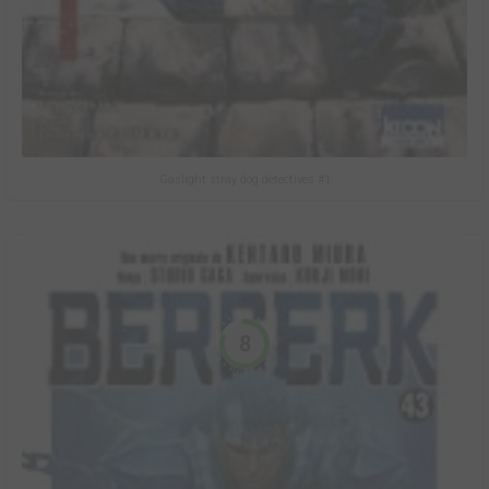
Gaslight stray dog detectives #1
8