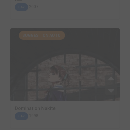
2007
OAV
SUGGESTION AUTO.
Domination Nakite
1998
OAV