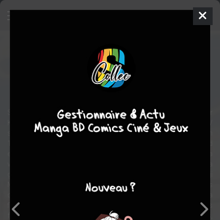
The Cockpit - Kamikaze Stories
OAV
1993
3 épisodes
TERMINÉE
action
drame
historique
Sortit au Japon en 1993, The Cockpit est le premier Dvd édité par
Kaze. Il est composé de 3 OAV de 25 minutes chacune. Ces OAV
sont basés sur les propes mangas de Matsumoto Leiji sortis en
1963. La fin de la seconde guerre mondiale s'inscrit en toile de fond
et est prétexte à des situations dramatiques et desespérées. La
volonté de l'auteur est de montrer des destinées boulversées par la
guerre. Des hommes devenus soldats malgrès eux. Leiji
Matsumoto souligne l'absurdité de la guerre et évoque les dangers
des valeures traditionnelles quant elles sont manipulées. Ainsi, la
fierté, l'accomplissement de soi et l'honneur peuvent devenir des
fléaux. Ces histoires, ou s'entre-mêlent avions, croiseurs et motos,