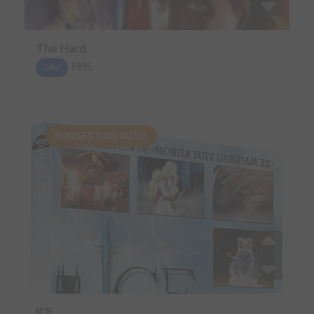
The Hard
1996
OAV
SUGGESTION AUTO.
ICE