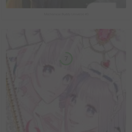
Mechanical Buddy Universe #0
7