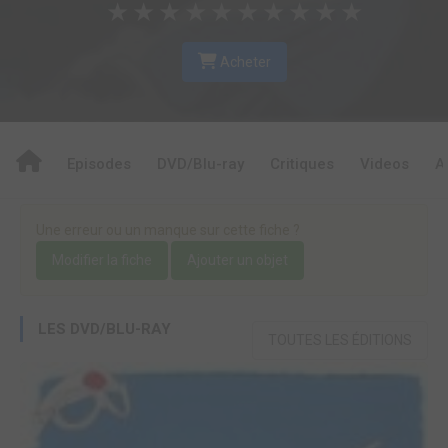
★
★
★
★
★
★
★
★
★
★
Acheter
Episodes
DVD/Blu-ray
Critiques
Videos
A
Une erreur ou un manque sur cette fiche ?
Modifier la fiche
Ajouter un objet
LES DVD/BLU-RAY
TOUTES LES ÉDITIONS