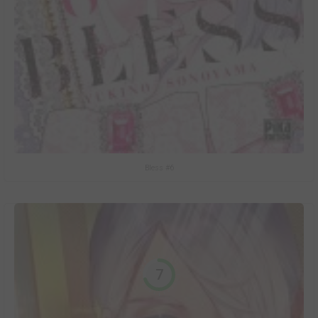
Bless #6
7