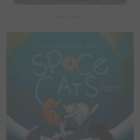
Maison Croâ Croâ
6