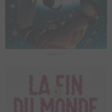
Space Cats #1
6