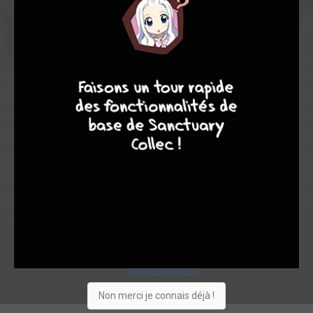
7,00
-
7,00
7
6
4
9
0
2
2
47
0
3
4
3378
Collection
Envie
Critique
★
★
★
★
★
★
★
★
★
★
Acheter
Non merci je connais déjà !