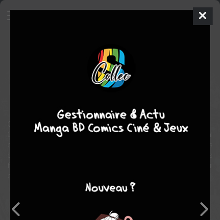
L'affaire des affaires
BD
2009
Laurent ASTIER
Robert DENIS
4
tomes
COMPLÈTE
Société
Ceci n'est pas une bande dessinée.
Ceci n'est pas une autobiographie ni une enquête exclusive sur al
crise financière. Ceci n'est pas un reportage sur les secrets
bancaires ni le road movie d'un enquêteur en mal de sensations
fortes. C'est un peu tout ça. C'est l'histoire d'un journaliste qui
essaie d'informer ses lecteur dans le monde d'aujourd'hui...
Note globale
Les experts
Membres