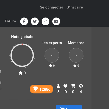
Se connecter
S'inscrire
Forum
Note globale
Les experts
Membres
-
-
0
0
s
0
l
e
12886
5
0
0
4