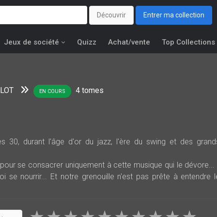
Découvrir
Entrer ma collection
Jeux de société
Quizz
Achat/vente
Top Collections
LLOT
4
tomes
EN COURS
s 30, durant l'âge d'or du jazz, l'ère du swing et des grand
our se consacrer uniquement à cette musique qui le dévore... i
oi se nourrir... Et notre grenouille n'est pas prête à entendre l
ir sa musique. Et puis quoi encore !!