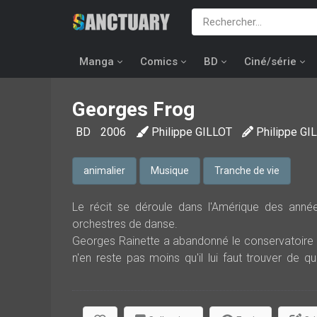
Manga
Comics
BD
Ciné/série
Georges Frog
BD
2006
Philippe GILLOT
Philippe GI
animalier
Musique
Tranche de vie
Le récit se déroule dans l'Amérique des année
orchestres de danse.
Georges Rainette a abandonné le conservatoire p
n'en reste pas moins qu'il lui faut trouver de qu
discours d'un producteur qui lui demande d'éclairc