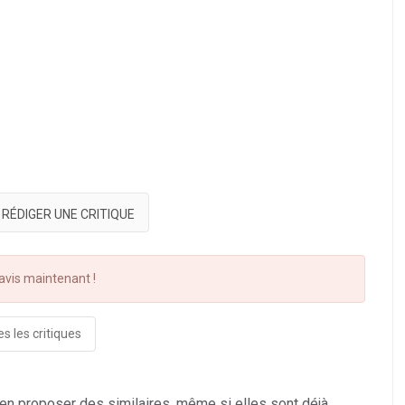
RÉDIGER UNE CRITIQUE
vis maintenant !
s les critiques
 en proposer des similaires, même si elles sont déjà