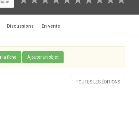
★
★
★
★
★
★
★
★
★
★
tique
Discussions
En vente
r la fiche
Ajouter un objet
TOUTES LES ÉDITIONS