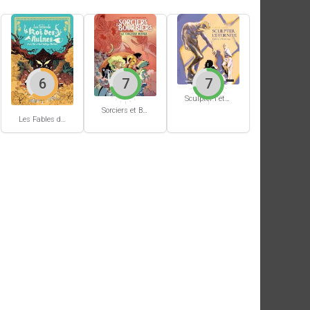
6
7
7
Sculpter l'éternité
Sorciers et Bourbiers #1
Les Fables du Roi des Aulnes