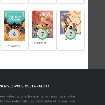
6
7
7
Sculpter l'éternité
Sorciers et Bourbiers #1
Les Fables du Roi des Aulnes
NSCRIVEZ-VOUS, C'EST GRATUIT !
éez votre compte dès maintenant pour gérer votre
llection, noter, critiquer, commenter et découvrir de