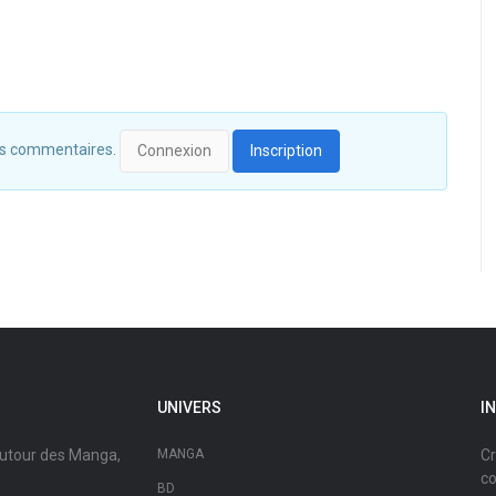
 des commentaires.
Connexion
Inscription
UNIVERS
I
autour des Manga,
MANGA
Cr
co
BD