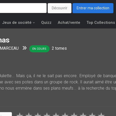
Découvrir
Entrer ma collection
Jeux de société
Quizz
Achat/vente
Top Collections
nas
d MARCEAU
2
tomes
EN COURS
uliette... Mais ça, il ne le sait pas encore. Employé de banque
e avec ses potes dans un groupe de rock. Il aurait aimé être u
mano nous emmène dans ses plans meufs... à la recherche du to