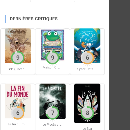
DERNIÈRES CRITIQUES
9
9
6
Maison Croâ Croâ
Space Cats #1
Solo (Oscar Martin) #1
6
7
8
La fin du monde (Stanislas)
Le Procès d'un immortel
Le Spa