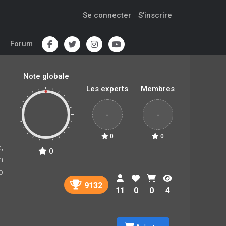
Se connecter
S'inscrire
Forum
Note globale
Les experts
Membres
-
-
0
0
,
0
n
p
9132
11
0
0
4