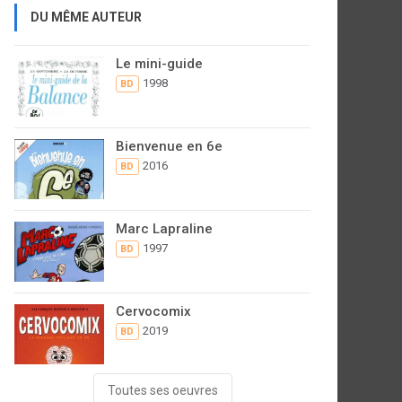
DU MÊME AUTEUR
Le mini-guide
1998
BD
Bienvenue en 6e
2016
BD
Marc Lapraline
1997
BD
Cervocomix
2019
BD
Toutes ses oeuvres