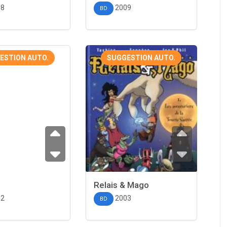
08
2009
BD
ESTION AUTO.
SUGGESTION AUTO.
Relais & Mago
82
2003
BD