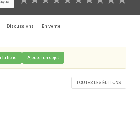
★
★
★
★
★
★
★
★
★
★
tique
Discussions
En vente
r la fiche
Ajouter un objet
TOUTES LES ÉDITIONS