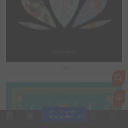
Le Spa
6
Inscris-toi pour 
entrer ta collection !
Collec
Shop. list
Planning
Animes
Découvrir
Envies