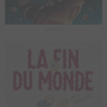
Space Cats #1
6