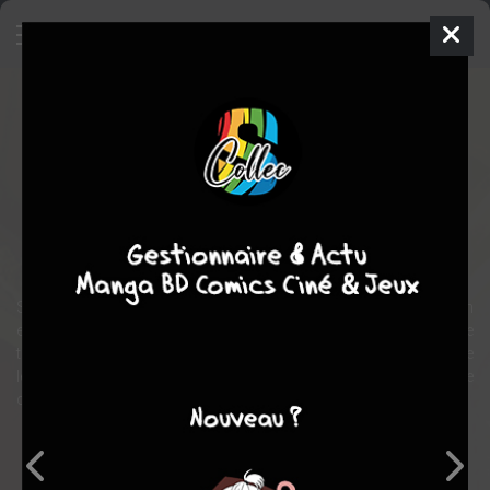
Soeur Marie-Thérèse des
Batignolles
BD
1990
Julien SOLé
MAëSTER
6
tome
EN COURS
Religion
Humour
Soeur Marie-Thérèse des Batignolles est de celles-là. En fait, c'en
est même l'unique exemplaire terrestre… Il faut avouer qu'elle
taquine également la bouteille et a une façon bien à elle de satisfaire
le Seigneur. Forte en gueule, ne craignant ni Dieu, ni Diable, elle
cogne et jure plus vite que son Nom d...
Note globale