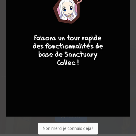
Les experts
Membres
8,12
7,86
8,21
4
7
8
7
7
63
70
761
0
38
7
128
Collection
Envie
Critique
★
★
★
★
★
★
★
★
★
★
Acheter
Non merci je connais déjà !