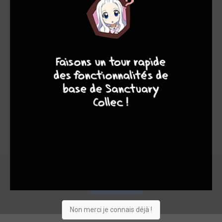
-
-
0
0
9
7
6
6
0
9
0
0
3
10111
Collection
Envie
Critique
★
★
★
★
★
★
★
★
★
★
Acheter
Non merci je connais déjà !