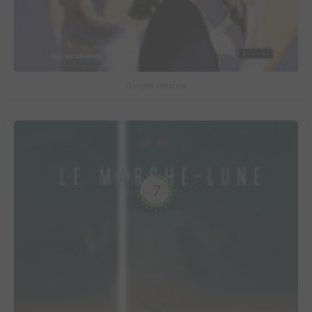
Sculpter l'éternité
7