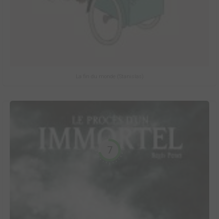
La fin du monde (Stanislas)
7