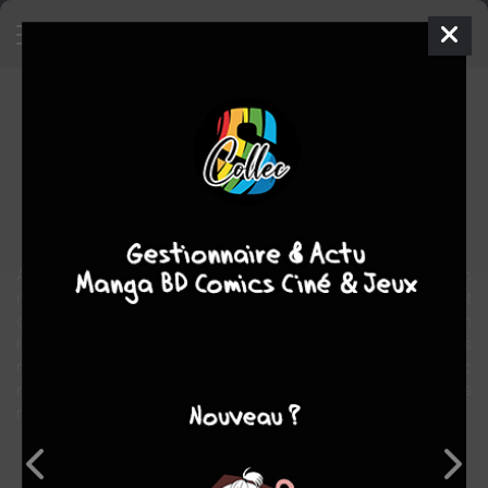
Je veux un bébé ! (Moi non plus !)
BD
2006
Lynda CORAZZA
Lynda CORAZZA
1
tome
COMPLÈTE
Humour
Alors, la chambre, rose ou bleue ? Dois-je croire tout ce qu'on
raconte dans les magazines spécialisés ? Dois-je vraiment
demander l'avis de mes copines sur le futur prénom ? Mon
homme sera-t-il un bon père ? C'est quoi tous ces instruments
médicaux bizarres dans la salle d'accouchement ? Et puis avec
mon gros ventre, j'en ai marre de faire la file à la caisse des grands
magasins !
Note globale
Les experts
Membres