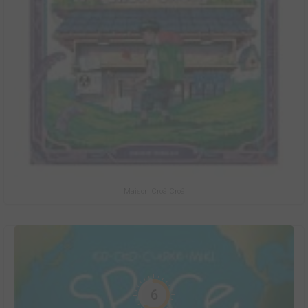
Maison Croâ Croâ
6