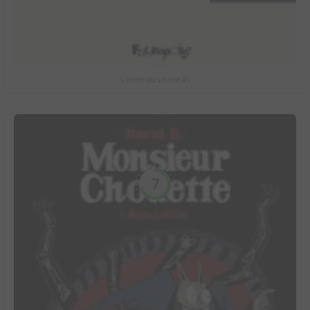
L'exode du Louvre #1
7