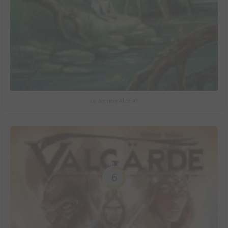
La dernière Alice #1
6