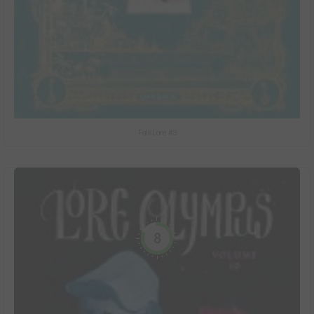
FolkLore #3
8