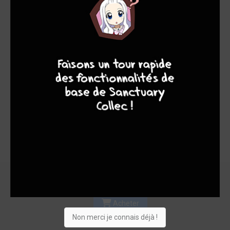
Les experts
Membres
6,70
4,00
7,00
8
7
8
7
1
1
2
47
0
2
3
3359
Collection
Envie
Critique
★
★
★
★
★
★
★
★
★
★
Acheter
Non merci je connais déjà !