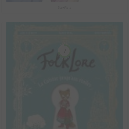
ScéléRats
7