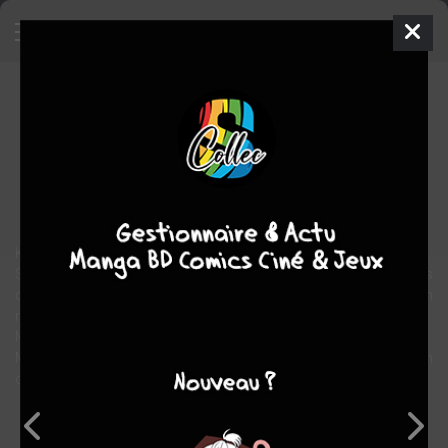
Milane et Arlov
BD
1999
Olivier ROUAN
Jean-blaise
MITILDJIAN
2
tomes
STOPPÉE
science fiction
KOBADIA est un minuscule astéroïde interdit aux adultes.
Sur Terre, des scientifiques viennent de constater d'inquiétantes
différences de comportementales chez les adolescents qui en
reviennent.
Milane et Arlov sont volontaires pour y aller enquêter.
Mais il y a un traître au gouvernement . Aussi sont-ils pris en
chasse sitôt arrivés sur l'astéroïde.
Note globale