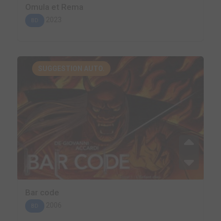
Omula et Rema
2023
BD
SUGGESTION AUTO.
Bar code
2006
BD