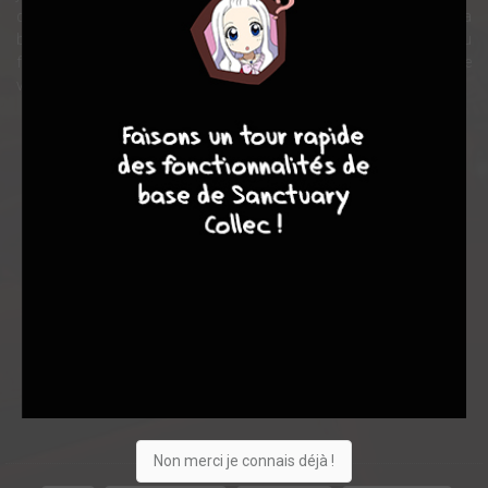
qu’il est tombé amoureux d’elle tout en ignorant son aspect réel. La
belle Aliénor aurait-elle amélioré son aspect tout comme lui ? Au
fait à quoi ressemble t-il déjà dans le monde réel ? Oh,oh, quand je
vous disais qu’il y avait un problème.
9
8
9
8
Note globale
Les experts
Membres
7,00
-
7,00
0
1
1
28
0
0
3
5151
Non merci je connais déjà !