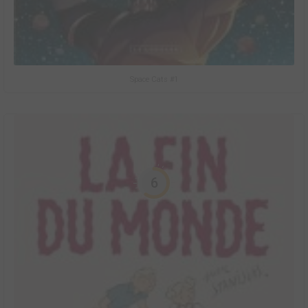
Space Cats #1
6