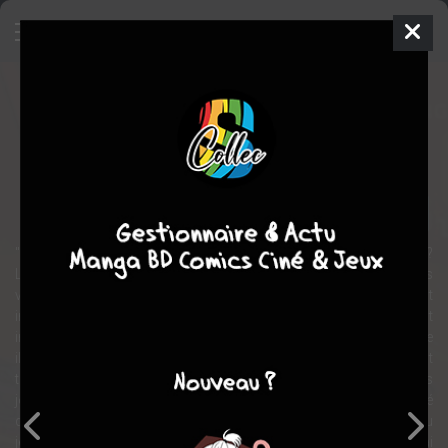
Virus
BD
2004
Stefano PALUMBO
Isabelle
PLONGEON
1
tome
EN COURS
science fiction
action
Jeux vidéos
Cyberpunk
''Ce n’est qu’un jeu, on ne peut pas vraiment mourir, n’est-ce pas ?
Les deux équipes s’affrontent : ruse, embuscade, flingage. Mais
voici que surgissent des adversaires surpuissants et surtout
inconnus. En prime Térame vient d’apprendre qu’il lui est
impossible de se déconnecter. Eh oui, c’est un jeu virtuel. Pas grave
il suffit d’attendre la déconnection automatique et...bon, il est
toujours là. Il y a vraiment un problème. Au fait, est-ce que les
joueurs morts dans le jeu ont été déconnectés ? Peut-être. Flanqué
de Rick qui lui garde la tête froide il cherche un moyen de sortir du
jeu tout en recherchant la charmante joueuse Alianior. Il est vrai