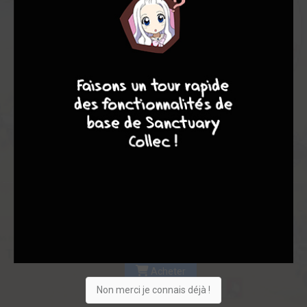
Les experts
Membres
8,67
-
8,67
9
8
9
8
0
3
3
12
0
0
4
8691
Collection
Envie
Critique
★
★
★
★
★
★
★
★
★
★
Acheter
Non merci je connais déjà !