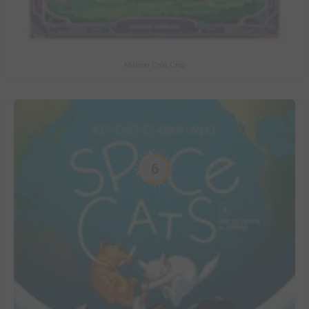
Maison Croâ Croâ
6