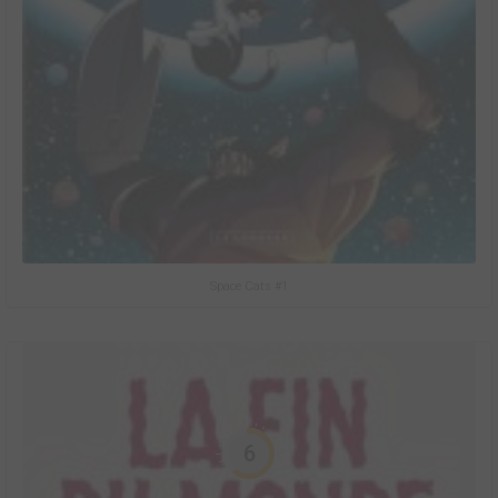
Space Cats #1
6