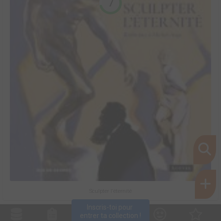
7
Sculpter l'éternité
Inscris-toi pour 
entrer ta collection !