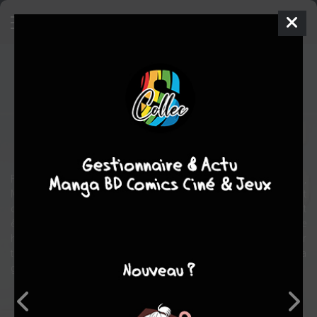
Gueules de zings
BD
2001
Jean BARBAUD
Thierry CAILLETEAU
1
tome
COMPLÈTE
Humour
historique
Fokker, Messerschmidt 109, Spitfire, Zéro, Phantom II, Mig 21,
Mirage 2000, F16... tous ces zings - ces purs zincs - ont un point
commun : votre premier voyage à bord de l'un d'entre eux pouvait
être aussi le dernier. C'est le paradoxe d'Icare. Ce vieux rêve de l'être
humain - voler de ses propres ailes - aurait-il connu un tel essor
technologique et mythologique sans les flammes brûlantes de la
guerre ?
Note globale