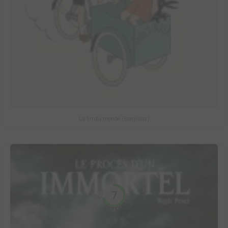
La fin du monde (Stanislas)
7