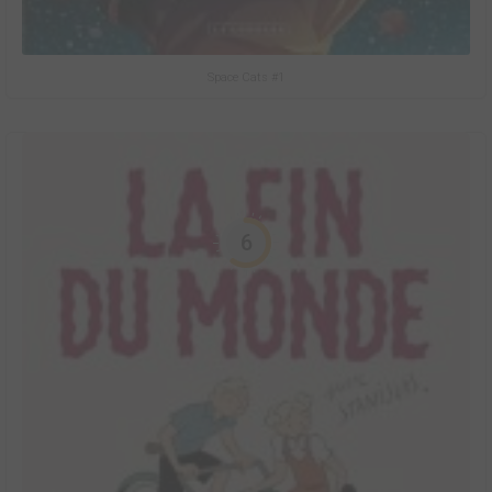
Space Cats #1
6