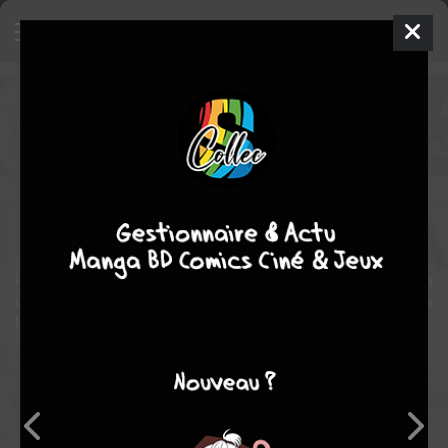
Moi, pour apprendre à lire, je
lis...des recettes!
BD
1991
NICO
Phillippe ICQ
COMPLÈTE
4
tomes
Documentaire
Jeunesse
Premier tome de la série. 18 pages noir et blanc pour apprendre à
cuisiner les fruits secs avec les BD des excellents auteurs de La
Maison de L'Image.
Note globale
Les experts
Membres
4,00
-