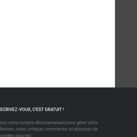
NSCRIVEZ-VOUS, C'EST GRATUIT !
éez votre compte dès maintenant pour gérer votre
llection, noter, critiquer, commenter et découvrir de
uvelles oeuvres !