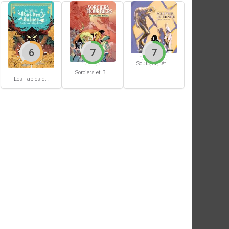
6
7
7
Sculpter l'éternité
Sorciers et Bourbiers #1
Les Fables du Roi des Aulnes