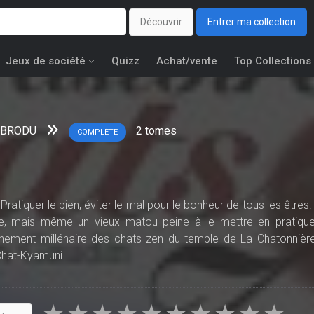
Découvrir
Entrer ma collection
Jeux de société
Quizz
Achat/vente
Top Collections
s BRODU
2
tomes
COMPLÈTE
Pratiquer le bien, éviter le mal pour le bonheur de tous les êtres. 
tre, mais même un vieux matou peine à le mettre en pratique
gnement millénaire des chats zen du temple de La Chatonnière
Chat-Kyamuni.