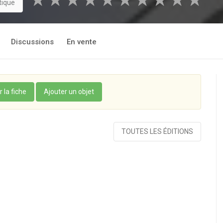
★
★
★
★
★
★
★
★
★
★
tique
Discussions
En vente
r la fiche
Ajouter un objet
TOUTES LES ÉDITIONS