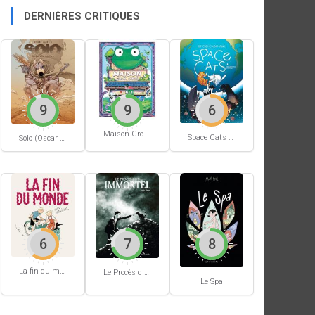
DERNIÈRES CRITIQUES
9
9
6
Maison Croâ Croâ
Space Cats #1
Solo (Oscar Martin) #1
6
7
8
La fin du monde (Stanislas)
Le Procès d'un immortel
Le Spa