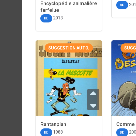
Encyclopédie animalière
20
BD
farfelue
2013
BD
SUGGESTION AUTO.
SUGG
Rantanplan
Comme 
1988
20
BD
BD