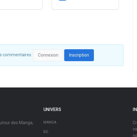
 des commentaires.
Connexion
Inscription
UNIVERS
I
autour des Manga,
MANGA
Cr
co
BD
no