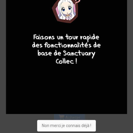
Les experts
Membres
7,90
7,00
8,00
9
8
7
6
1
9
10
35
0
4
8
4334
Collection
Envie
Critique
★
★
★
★
★
★
★
★
★
★
Acheter
Non merci je connais déjà !