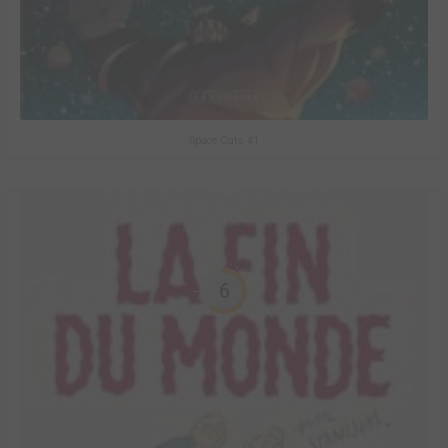
Space Cats #1
6