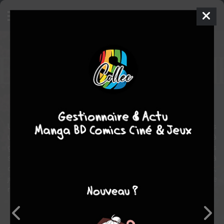
Le coupeur de bambous
BD
2011
Eri NISHIMURA
IHARA
1
tome
COMPLÈTE
Roman graphique
fantastique
Un coupeur de bambous découvre au sein d'une de ses pousses
une petite fille haute de vingt centimètres. Celle-ci ne tarde pas à
grandir pour devenir la plus belle femme du Japon. Les prétendants
se pressent pour se disputer sa main, si bien qu'elle donne à
chacun une tâche impossible à accomplir. Tous échoueront,
jusqu'à l'Empereur lui-même. Car la belle ne peut se marier : elle
n'est pas humaine...
Note globale