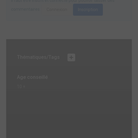
Il faut être inscrit et connecté pour pouvoir laisser des
commentaires.
Connexion
Inscription
Thématiques/Tags
Age conseillé
10 +