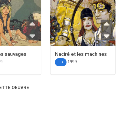
es sauvages
Naciré et les machines
19
1999
BD
CETTE OEUVRE