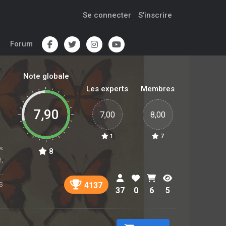
Se connecter
S'inscrire
Forum
Note globale
Les experts
Membres
7,90
7,00
8,00
1
7
«
8
,
…
s
4137
37
0
6
5