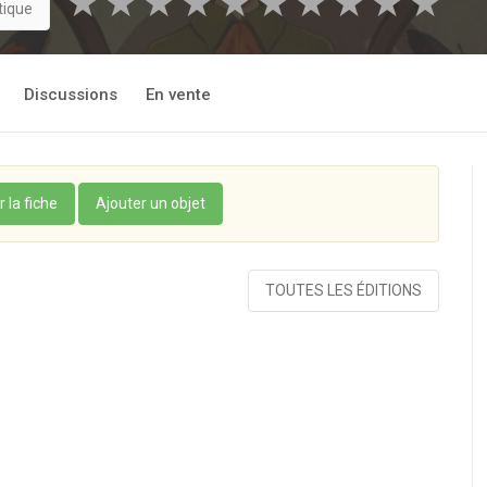
★
★
★
★
★
★
★
★
★
★
tique
Discussions
En vente
r la fiche
Ajouter un objet
TOUTES LES ÉDITIONS