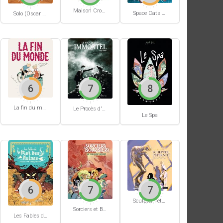
Maison Croâ Croâ
Space Cats #1
Solo (Oscar Martin) #1
6
7
8
La fin du monde (Stanislas)
Le Procès d'un immortel
Le Spa
6
7
7
Sculpter l'éternité
Sorciers et Bourbiers #1
Les Fables du Roi des Aulnes