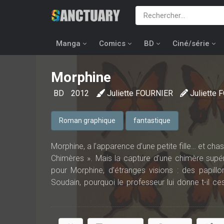
Manga
Comics
BD
Ciné/série
Morphine
BD
2012
Juliette FOURNIER
Juliette
Roman graphique
fantastique
Morphine, a l’apparence d’une petite fille… et ch
Chimères ». Mais la capture d’une chimère supé
pour Morphine, d’étranges visions : des papillo
Soudain, pourquoi le professeur lui donne t-il c
vers une ville fantôme. C’est en surmontant les vis