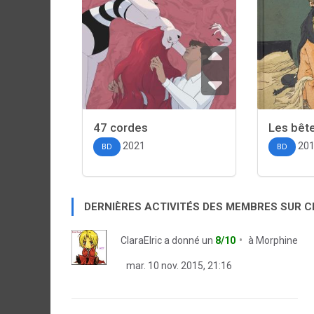
47 cordes
Les bêt
2021
20
BD
BD
DERNIÈRES ACTIVITÉS DES MEMBRES SUR 
ClaraElric
a donné un
8/10
à
Morphine
mar. 10 nov. 2015, 21:16