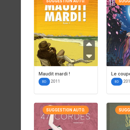
SUGGESTION AUTO.
SUGG
Maudit mardi !
Le coup
2011
20
BD
BD
SUGGESTION AUTO.
SUGG