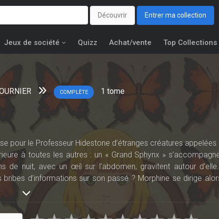
Découvrir
Entrer ma collection
Jeux de société
Quizz
Achat/vente
Top Collections
 FOURNIER
1
tome
COMPLÈTE
asse pour le Professeur Hidestone d’étranges créatures appelées 
rieure à toutes les autres : un « Grand Sphynx » s’accompagne
ns de nuit, avec un œil sur l’abdomen, gravitent autour d’elle
es bribes d’informations sur son passé ? Morphine se dirige alor
ions qui la hantent, qu’elle apprendra qui elle est vraiment… ?