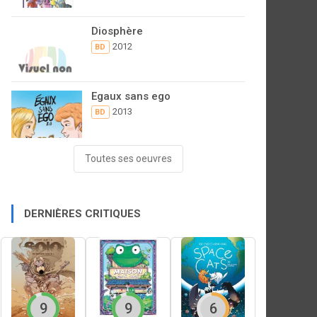
Diosphère
2012
BD
Egaux sans ego
2013
BD
Toutes ses oeuvres
DERNIÈRES CRITIQUES
9
9
6