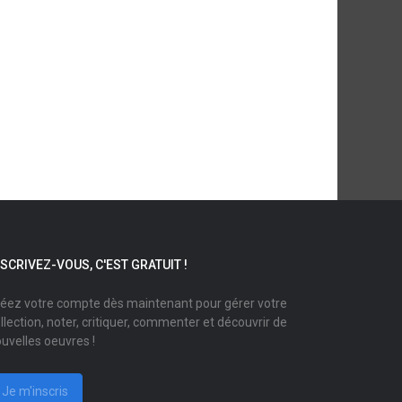
NSCRIVEZ-VOUS, C'EST GRATUIT !
éez votre compte dès maintenant pour gérer votre
llection, noter, critiquer, commenter et découvrir de
uvelles oeuvres !
Je m'inscris