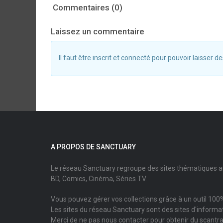
Commentaires (0)
Laissez un commentaire
Il faut être inscrit et connecté pour pouvoir laisser
A PROPOS DE SANCTUARY
Le réseau Sanctuary regroupe des sites thématiques 
BD, Comics, Cinéma, Séries TV.
Vous pouvez gérer vos collections grâce à un outil 100%
Les sites du réseau Sanctuary sont des sites d'informati
Merci de ne pas nous contacter pour obtenir du scantr