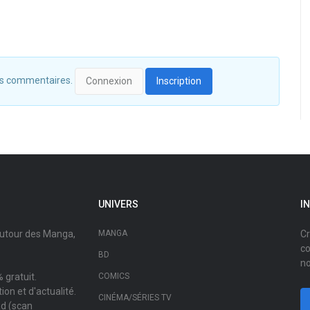
 des commentaires.
Connexion
Inscription
UNIVERS
I
autour des Manga,
MANGA
Cr
co
BD
no
 gratuit.
COMICS
on et d'actualité.
CINÉMA/SÉRIES TV
ad (scan